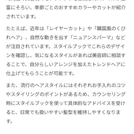
立する秘訣
富にそろい、季節ごとのおすすめカラーやカットが紹介
美容院で挑戦したい自分らしい髪型の選び
されています。
方
たとえば、近年は「レイヤーカット」や「韓国風のくび
美容院利用で新しい自分へ踏み出すヒント
れヘア」、自然な動きを出す「ニュアンスパーマ」など
美容院で新しい自分を発見するための第一
が注目されています。スタイルブックでこれらのデザイ
歩
ンを確認し、気になるスタイルがあれば美容師に相談す
美容院活用で自信を持ってイメチェンする
ることで、自分らしいアレンジを加えたトレンドヘアに
方法
仕上げてもらうことが可能です。
美容院で得られるプロのアドバイス活用術
また、流行のヘアスタイルにはそれぞれお手入れのコツ
美容院利用後の日常ケアとスタイル維持法
やスタイリングのポイントがあるため、カウンセリング
時にスタイルブックを使って具体的なアドバイスを受け
美容院体験を活かした前向きなスタイルチ
ると、日常でも扱いやすい髪型を維持しやすくなりま
ェンジ
す。