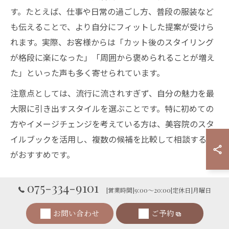
す。たとえば、仕事や日常の過ごし方、普段の服装など
も伝えることで、より自分にフィットした提案が受けら
れます。実際、お客様からは「カット後のスタイリング
が格段に楽になった」「周囲から褒められることが増え
た」といった声も多く寄せられています。
注意点としては、流行に流されすぎず、自分の魅力を最
大限に引き出すスタイルを選ぶことです。特に初めての
方やイメージチェンジを考えている方は、美容院のスタ
イルブックを活用し、複数の候補を比較して相談するの
がおすすめです。
美容院頼みのカットで理想の自分に近づくコツ
075-334-9101
[営業時間]9:00～20:00[定休日]月曜日
理想の自分に近づくためには、美容院のプロの技術とア
お問い合わせ
ご予約
ドバイスを上手に活用することが欠かせません。京都府