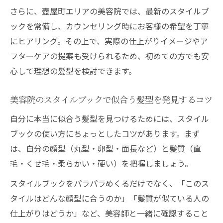
似合わせカットを叶える美容院のアドバイス
さらに、壺屋町エリアの美容院では、最新のスタイルブ
美容院で受けられる似合わせカットの特徴
ックを常備し、カウンセリング時にお客様の希望を丁寧
とは
にヒアリング。その上で、実際の仕上がりイメージやア
美容院のカウンセリングで理想の髪型へ導
フターケアの提案も受けられるため、初めての方でも安
く方法
心して理想の髪型を検討できます。
美容院おすすめの顔型別カットポイント解
美容院のスタイルブックで似合う髪型を発見するコツ
説
美容院で失敗しないためのオーダーアドバ
自分に本当に似合う髪型を見つけるためには、スタイル
イス
ブックの使い方にちょっとしたコツがあります。まず
は、自分の顔型（丸型・卵型・面長など）と髪質（直
美容院が教える髪質に合わせたカットテク
毛・くせ毛・柔らかい・硬い）を把握しましょう。
ニック
話題のスタイルブックで迷わない髪型選び
スタイルブックをパラパラめくるだけでなく、「このス
美容院スタイルブックのトレンド髪型を活
タイルはどんな顔型に合うのか」「髪質が似ている人の
用するコツ
仕上がりはどうか」など、美容師と一緒に確認すること