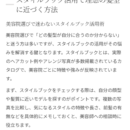
髪質や顔型別に美容院のスタイルブックを
に近づく方法
活用する方法
美容院スタイルブックで理想のイメージを
美容院選びで迷わないスタイルブック活用術
伝えるポイント
美容院選びで「どの髪型が自分に合うのか分からない」
京都市中京区壺屋町で美容院選びに悩むなら
と迷う方は多いですが、スタイルブックの活用がその悩
美容院の選び方と壺屋町での注目ポイント
みを解消する鍵となります。スタイルブックとは、実際
解説
のヘアカット例やアレンジ写真が多数掲載されているカ
美容院口コミやレビューを活用した賢い選
タログで、美容院ごとに特徴や強みが反映されていま
択術
す。
実力派美容院を見極めるためのチェックリ
まず、スタイルブックをチェックする際は、自分の顔型
スト
や髪質に近いモデルを探すのがポイントです。複数の写
美容院のカット技術に注目した選び方のコ
真を比較し、気になるスタイルの特徴や長さ、前髪の有
ツ
無などを具体的にメモしておくと、美容師への相談時に
壺屋町周辺で人気の美容院サービス比較法
役立ちます。