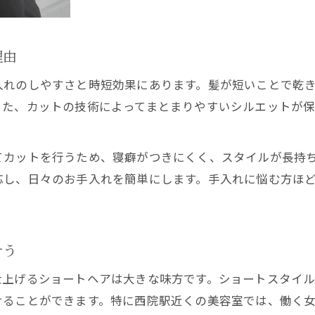
美容室ショートで叶う時短スタイリングの極意
手入れ楽なショートを美容室でオーダーする方法
理由
朝楽ショートのための美容室スタイリング技
美容室の時短ショートで毎朝を快適に変える
入れのしやすさと時短効果にあります。髪が短いことで乾
また、カットの技術によってまとまりやすいシルエットが
ショートヘアの時短術を美容室が徹底解説
扱いやすいショートのポイントをプロが解説
美容室のプロが語る扱いやすいショートの条件
てカットを行うため、寝癖がつきにくく、スタイルが長持
応し、日々のお手入れを簡単にします。手入れに悩む方ほ
朝楽ショートを実現する美容室の提案力とは
美容室で扱いやすさ重視のショートを選ぶコツ
髪質に合わせた美容室ショートのプロ視点
叶う
美容室プロ直伝ショートヘアの扱い方ポイント
仕上げるショートヘアは大きな味方です。ショートスタイ
けることができます。特に西院駅近くの美容室では、働く