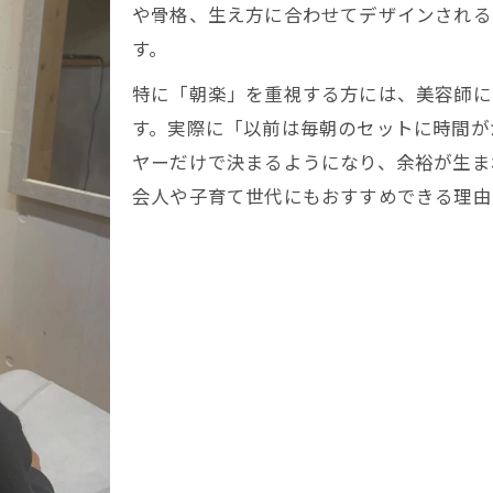
ショートの再現性を高める美容室の選び方
や骨格、生え方に合わせてデザインされる
美容室選びで変わるショートの再現性の理由
す。
再現性重視の美容室ショートで扱いやすさ実感
特に「朝楽」を重視する方には、美容師に
美容室ならではのショート再現テクニック解説
す。実際に「以前は毎朝のセットに時間が
朝楽ショートに導く美容室のカウンセリング術
ヤーだけで決まるようになり、余裕が生ま
会人や子育て世代にもおすすめできる理由
美容室のスタイリストが教える再現性アップ法
寝癖知らずの快適ショートへ導く秘訣
美容室ショートで寝癖がつきにくい理由とは
美容室で教える寝癖知らずショートのケア術
朝楽ショートを叶える美容室の施術ポイント
寝癖対策に効く美容室ショートのおすすめ法
美容室で実践できる快適ショートケアのコツ
美容室で実現する時短ショートスタイル術