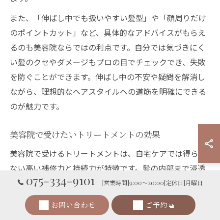
また、「伸ばし中でも扱いやすい髪型」や「顔周りだけ
のポイントカット」など、具体的なアドバイスがもらえ
るのも美容院ならではの利点です。自分では気づきにく
い髪のクセやダメージもプロの目でチェックでき、失敗
を防ぐことができます。伸ばし中の不安や疑問を解消し
ながら、理想的なヘアスタイルへの道筋を明確にできる
のが魅力です。
美容院で受けたいトリートメントの効果
美容院で受けるトリートメントは、自宅ケアでは得られ
ない高い補修力と持続力が特徴です。髪の内部まで浸透
075-334-9101
する成分がダメージを集中的に補修し、ツヤや潤いを与
[営業時間]9:00～20:00[定休日]月曜日
えてくれます。特にカラーやパーマ後は髪が弱くなりや
お問い合わせ
ご予約
すいため、サロンでのトリートメントによる集中ケアが