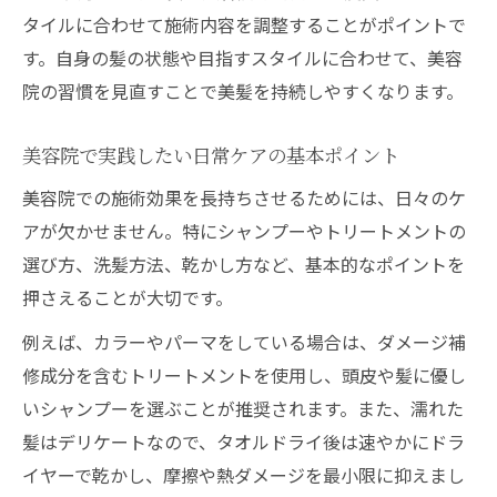
美容院で叶うカラー長持ちのための秘訣
タイルに合わせて施術内容を調整することがポイントで
カラー後の美容院習慣が色落ちを防ぐポイ
す。自身の髪の状態や目指すスタイルに合わせて、美容
ント
院の習慣を見直すことで美髪を持続しやすくなります。
美容院でのケアと自宅ケアの両立方法
美容院で実践したい日常ケアの基本ポイント
カラーを楽しむ美容院の頻度とタイミング
美容院での施術効果を長持ちさせるためには、日々のケ
美容院で相談したいカラー持続の工夫
アが欠かせません。特にシャンプーやトリートメントの
忙しい女性におすすめの美容院との付き合い方
選び方、洗髪方法、乾かし方など、基本的なポイントを
忙しい女性も続けやすい美容院習慣の工夫
押さえることが大切です。
美容院の時短テクニックで賢くヘアケア
例えば、カラーやパーマをしている場合は、ダメージ補
美容院の予約活用で無理なく通うポイント
修成分を含むトリートメントを使用し、頭皮や髪に優し
仕事や子育てと両立できる美容院の選び方
いシャンプーを選ぶことが推奨されます。また、濡れた
美容院過ごし方でリフレッシュする方法
髪はデリケートなので、タオルドライ後は速やかにドラ
髪伸ばし中にも意識したい美容院習慣の工夫
イヤーで乾かし、摩擦や熱ダメージを最小限に抑えまし