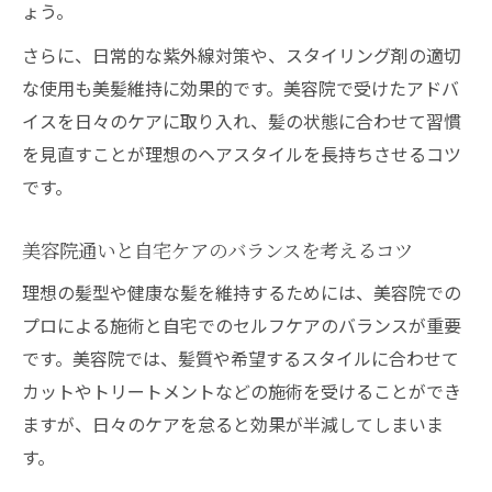
髪伸ばし中にも美容院習慣を続けるメリッ
ょう。
ト
さらに、日常的な紫外線対策や、スタイリング剤の適切
美容院で枝毛を防ぐ定期メンテナンス術
な使用も美髪維持に効果的です。美容院で受けたアドバ
美容院の頻度を抑えながら美髪をキープ
イスを日々のケアに取り入れ、髪の状態に合わせて習慣
伸ばし中の髪型相談が美容院で役立つ理由
を見直すことが理想のヘアスタイルを長持ちさせるコツ
美容院で受けたいトリートメントの効果
です。
美容院の過ごし方で変わる髪の印象アップ法
美容院通いと自宅ケアのバランスを考えるコツ
美容院での過ごし方が髪の印象を左右する
理想の髪型や健康な髪を維持するためには、美容院での
理由
プロによる施術と自宅でのセルフケアのバランスが重要
美容院でリラックスしながら美髪を叶える
です。美容院では、髪質や希望するスタイルに合わせて
方法
カットやトリートメントなどの施術を受けることができ
美容院過ごし方を工夫して施術効果を高め
ますが、日々のケアを怠ると効果が半減してしまいま
るコツ
す。
美容院でのスマホ活用と髪への影響を解説