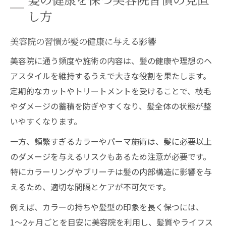
点
し方
美容院での相談が髪質改善に役立つ理由
理想のヘアスタイル維持に役立つ美容院の頻度
美容院の習慣が髪の健康に与える影響
美容院の適切な頻度がヘアスタイルに与え
美容院に通う頻度や施術の内容は、髪の健康や理想のヘ
る効果
アスタイルを維持するうえで大きな役割を果たします。
髪型や髪質別に最適な美容院通いの目安を
定期的なカットやトリートメントを受けることで、枝毛
知る
やダメージの蓄積を防ぎやすくなり、髪全体の状態が整
美容院習慣を変えるだけで理想の髪型が持
いやすくなります。
続
一方、頻繁すぎるカラーやパーマ施術は、髪に必要以上
美容院の頻度を自分のライフスタイルで決
のダメージを与えるリスクもあるため注意が必要です。
める方法
特にカラーリングやブリーチは髪の内部構造に影響を与
美容院で相談するおすすめの施術タイミン
えるため、適切な間隔とケアが不可欠です。
グ
例えば、カラーの持ちや髪型の印象を長く保つには、
ヘアカラー長持ちを目指す美容院のコツ
1〜2ヶ月ごとを目安に美容院を利用し、髪質やライフス