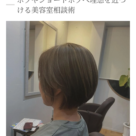
方
ける美容室相談術
美容室選びで重要なポイントと相談しやす
さ
理想の髪型を引き出す美容室とのイメージ
共有法
二条駅で叶えるボブレイヤーが映える髪型提案
美容室ならではのボブレイヤー提案ポイン
ト
ショートボブで魅せる美容室の髪型アレン
ジ術
美容室が提案する流行ボブレイヤーの特徴
とは
自分らしいボブを美容室で相談するメリッ
ト