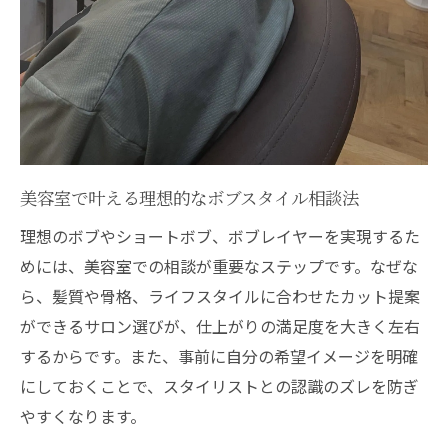
二条駅周辺美容室のボブカット技術の実力
ショートボブに挑戦するなら美容室での伝え方
が鍵
美容室でショートボブを伝える時の工夫と
は
似合うショートボブを美容室で見つける相
談法
美容室で叶える理想的なボブスタイル相談法
美容室カウンセリングで仕上がりを左右す
理想のボブやショートボブ、ボブレイヤーを実現するた
る伝え方
めには、美容室での相談が重要なステップです。なぜな
ボブレイヤーを希望する際の具体的な要望
ら、髪質や骨格、ライフスタイルに合わせたカット提案
例
ができるサロン選びが、仕上がりの満足度を大きく左右
するからです。また、事前に自分の希望イメージを明確
美容室選びでショートボブが得意なサロン
にしておくことで、スタイリストとの認識のズレを防ぎ
探し
やすくなります。
美容室選びが左右するボブの仕上がりと再現性