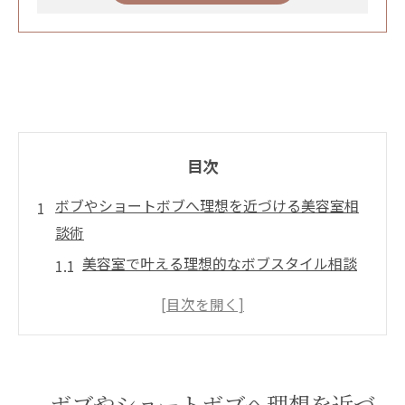
目次
ボブやショートボブへ理想を近づける美容室相
談術
美容室で叶える理想的なボブスタイル相談
法
ショートボブ希望時の美容室カウンセリン
グ活用術
ボブレイヤーのオーダーで失敗しない伝え
ボブやショートボブへ理想を近づ