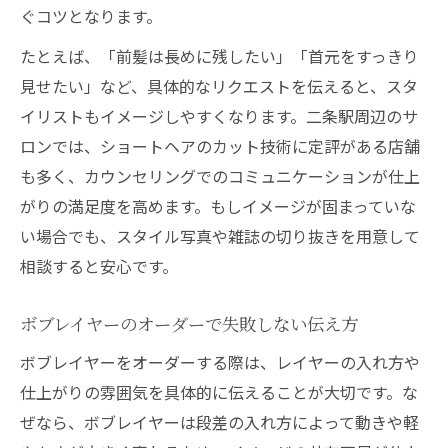
ショートボブ施術で選ぶべき美容室の条件
ぐコツとなります。
美容室スタッフの得意分野確認のポイント
たとえば、「前髪は長めに残したい」「首元をすっきり
再現性高いボブを叶える美容室の秘密とは
見せたい」など、具体的なリクエストを伝えると、スタ
似合うボブを見つける事前カウンセリングの極
イリストもイメージしやすくなります。二条駅周辺のサ
意
ロンでは、ショートヘアのカット技術に定評がある店舗
も多く、カウンセリングでのコミュニケーションが仕上
美容室カウンセリングで理想のボブに近づ
がりの満足度を高めます。もしイメージが固まっていな
く方法
い場合でも、スタイル写真や雑誌の切り抜きを用意して
ショートボブも安心の美容室事前相談の進
相談すると安心です。
め方
美容室で伝えるべき顔型や髪質のポイント
ボブレイヤーのオーダーで失敗しない伝え方
ボブレイヤー希望時のカウンセリング注意
ボブレイヤーをオーダーする際は、レイヤーの入れ方や
点
仕上がりの雰囲気を具体的に伝えることが大切です。な
美容室との事前相談で得られるメリットと
ぜなら、ボブレイヤーは段差の入れ方によって動きや軽
は