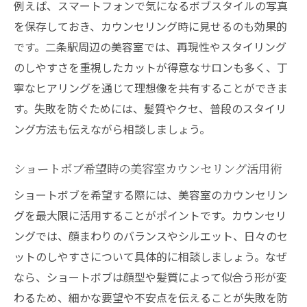
例えば、スマートフォンで気になるボブスタイルの写真
美容室の技術が影響するボブの再現性とは
を保存しておき、カウンセリング時に見せるのも効果的
ショートボブの仕上がりを左右する美容室
です。二条駅周辺の美容室では、再現性やスタイリング
選び
のしやすさを重視したカットが得意なサロンも多く、丁
ボブレイヤーも得意な美容室の探し方のコ
寧なヒアリングを通じて理想像を共有することができま
ツ
す。失敗を防ぐためには、髪質やクセ、普段のスタイリ
美容室スタッフとの相性が仕上がりに与え
ング方法も伝えながら相談しましょう。
る影響
ボブスタイル維持に適した美容室の特長を
ショートボブ希望時の美容室カウンセリング活用術
解説
ショートボブを希望する際には、美容室のカウンセリン
今注目のボブレイヤーが得意な美容室の特徴と
グを最大限に活用することがポイントです。カウンセリ
は
ングでは、顔まわりのバランスやシルエット、日々のセ
ボブレイヤーが得意な美容室の見抜き方
ットのしやすさについて具体的に相談しましょう。なぜ
美容室で人気のボブレイヤー技術の特徴解
なら、ショートボブは顔型や髪質によって似合う形が変
説
わるため、細かな要望や不安点を伝えることが失敗を防