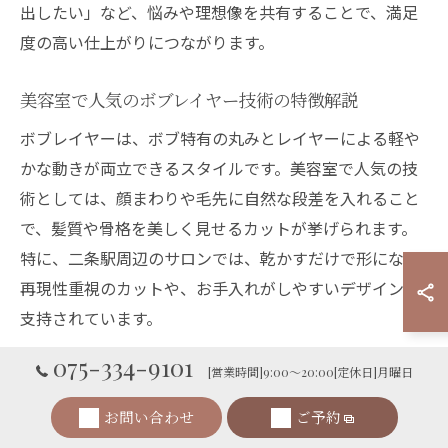
出したい」など、悩みや理想像を共有することで、満足
度の高い仕上がりにつながります。
美容室で人気のボブレイヤー技術の特徴解説
ボブレイヤーは、ボブ特有の丸みとレイヤーによる軽や
かな動きが両立できるスタイルです。美容室で人気の技
術としては、顔まわりや毛先に自然な段差を入れること
で、髪質や骨格を美しく見せるカットが挙げられます。
特に、二条駅周辺のサロンでは、乾かすだけで形になる
再現性重視のカットや、お手入れがしやすいデザインが
支持されています。
ボブレイヤーをオーダーする際は、「動きが欲しい」
075-334-9101
[営業時間]9:00～20:00[定休日]月曜日
「丸みを残したい」など具体的な希望を伝えると良いで
しょう。サロンによっては、仕上げのスタイリング方法
お問い合わせ
ご予約
や自宅でのケアも丁寧にアドバイスしてくれるため、初