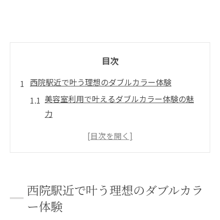
目次
西院駅近で叶う理想のダブルカラー体験
美容室利用で叶えるダブルカラー体験の魅
力
西院駅近くの美容室で安心の施術を受ける
方法
ショートヘアに合うダブルカラーの選び方
美容室の技術力が引き出す理想の色味とは
西院駅近で叶う理想のダブルカラ
美容室選びで仕上がりと満足度が変わる理
ー体験
由