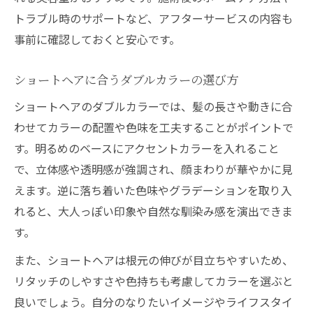
ダブルカラー初心者に人気のブリーチなし
トラブル時のサポートなど、アフターサービスの内容も
施術
事前に確認しておくと安心です。
美容室で選ぶブリーチなしの発色テクニッ
ク
ショートヘアに合うダブルカラーの選び方
ショートヘアのダブルカラーでは、髪の長さや動きに合
わせてカラーの配置や色味を工夫することがポイントで
す。明るめのベースにアクセントカラーを入れること
で、立体感や透明感が強調され、顔まわりが華やかに見
えます。逆に落ち着いた色味やグラデーションを取り入
れると、大人っぽい印象や自然な馴染み感を演出できま
す。
また、ショートヘアは根元の伸びが目立ちやすいため、
リタッチのしやすさや色持ちも考慮してカラーを選ぶと
良いでしょう。自分のなりたいイメージやライフスタイ