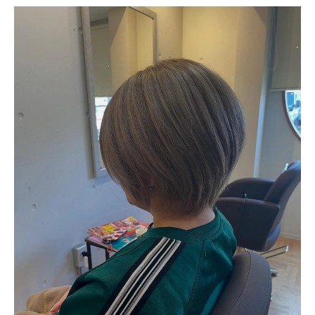
ショートヘアの発色を高める美容室選び
美容室でショートヘアの発色が変わる理由
ショートヘアに適した美容室の選び方ガイ
ド
発色重視の方へ美容室でできるケアの工夫
美容室で相談できるショートの色味提案術
西院駅周辺の美容室で最新トレンドを叶え
る
ダブルカラーに挑戦したい女性必見のコツ
美容室で失敗しないダブルカラーの相談法
ショートヘアに映えるダブルカラーの秘訣
美容室で押さえたいダブルカラー施術の流
れ
ダブルカラー初心者が知るべき注意点