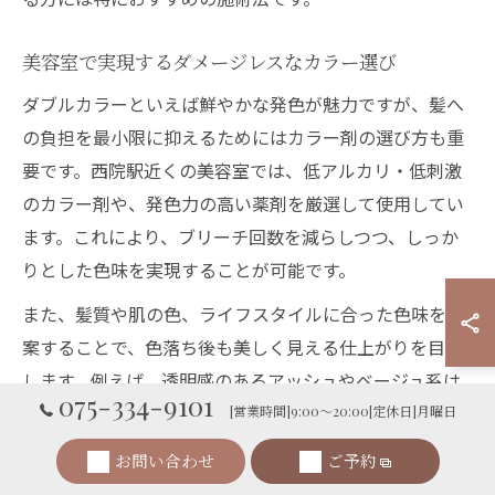
美容室で実現するダメージレスなカラー選び
ダブルカラーといえば鮮やかな発色が魅力ですが、髪へ
の負担を最小限に抑えるためにはカラー剤の選び方も重
要です。西院駅近くの美容室では、低アルカリ・低刺激
のカラー剤や、発色力の高い薬剤を厳選して使用してい
ます。これにより、ブリーチ回数を減らしつつ、しっか
りとした色味を実現することが可能です。
また、髪質や肌の色、ライフスタイルに合った色味を提
案することで、色落ち後も美しく見える仕上がりを目指
します。例えば、透明感のあるアッシュやベージュ系は
075-334-9101
ショートヘアにも人気が高く、髪のツヤや立体感を引き
[営業時間]9:00～20:00[定休日]月曜日
出してくれます。ダメージレスにこだわる方は、事前カ
お問い合わせ
ご予約
ウンセリングで具体的な色味の希望や不安点を伝えるこ