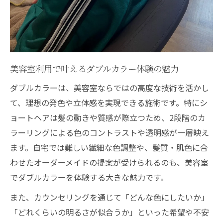
美容室で理想の色味を伝えるポイント
美容室で相談したいショートの色持ち対策
美容室でできるショートヘアの色持ち対策
ダブルカラー後の色持ちを左右するポイン
美容室利用で叶えるダブルカラー体験の魅力
ト
ダブルカラーは、美容室ならではの高度な技術を活かし
美容室おすすめの色持ち向上ケア法とは
て、理想の発色や立体感を実現できる施術です。特にシ
ショートヘアのカラーを長持ちさせる美容
ョートヘアは髪の動きや質感が際立つため、2段階のカ
室選び
ラーリングによる色のコントラストや透明感が一層映え
ダブルカラーの色落ちを防ぐための美容室
ます。自宅では難しい繊細な色調整や、髪質・肌色に合
相談
わせたオーダーメイドの提案が受けられるのも、美容室
でダブルカラーを体験する大きな魅力です。
髪に優しいダブルカラー施術の秘訣を解説
美容室で受ける髪に優しいダブルカラー施
また、カウンセリングを通じて「どんな色にしたいか」
術
「どれくらいの明るさが似合うか」といった希望や不安