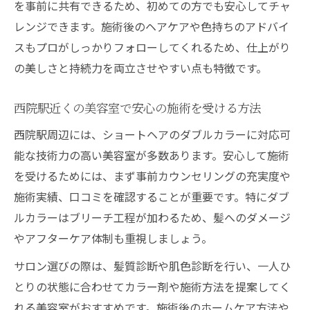
ショートヘアのための低ダメージ施術法を
を事前に共有できるため、初めての方でも安心してチャ
紹介
レンジできます。施術後のヘアケアや色持ちのアドバイ
スもプロがしっかりフォローしてくれるため、仕上がり
美容室で実現するダメージレスなカラー選
の美しさと持続力を両立させやすい点も特徴です。
び
美容室のケア提案で美しい仕上がりを目指
西院駅近くの美容室で安心の施術を受ける方法
す
西院駅周辺には、ショートヘアのダブルカラーに対応可
ダブルカラー施術時の髪を守るポイント
能な技術力の高い美容室が多数あります。安心して施術
ブリーチなしの仕上がりも魅力的な理由
を受けるためには、まず事前カウンセリングの充実度や
美容室で叶うブリーチなしダブルカラーの
施術実績、口コミを確認することが重要です。特にダブ
魅力
ルカラーはブリーチ工程が加わるため、髪へのダメージ
ショートヘアにおすすめなナチュラルな発
やアフターケア体制も重視しましょう。
色の方法
サロン選びの際は、髪質診断や肌色診断を行い、一人ひ
美容室で相談できる明るさと色味のバラン
とりの状態に合わせてカラー剤や施術方法を提案してく
ス
れる美容室がおすすめです。施術後のホームケア方法や