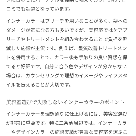
意点
コミでも話題となっています。
髪へのダメージを抑える美容室の施術方法
インナーカラーはブリーチを用いることが多く、髪への
美容室で相談できるダメージレスカラーの
ダメージが気になる方も多いですが、美容室ではケアブ
工夫
リーチやトリートメントを組み合わせることで負担を軽
ブリーチなしでも楽しめる美容室のインナ
減した施術が主流です。例えば、髪質改善トリートメン
ーカラー
トを併用することで、カラー後も手触りの良い質感を保
美容室がすすめるヘアケアとアフターケア
てると好評です。自分に合う色やデザインが分からない
方法
場合は、カウンセリングで理想のイメージやライフスタ
自分に合うインナーカラーを見つけるコツ
イルを伝えることが大切です。
美容室で叶える似合うインナーカラー診断
美容室選びで失敗しないインナーカラーのポイント
美容室のカウンセリングで理想の色を見つ
ける
インナーカラーを理想通りに仕上げるには、美容室選び
肌色に合わせたインナーカラーを美容室で
が非常に重要です。特に二条駅周辺では、インナーカラ
選ぶ方法
ーやデザインカラーの施術実績が豊富な美容室を選ぶこ