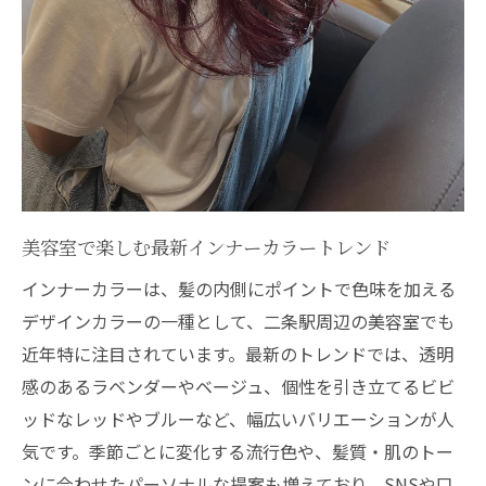
美容室で体験するナチュラルデザインカラ
ーの魅力
トレンドのインナーカラーが気になる方へ
美容室で流行のインナーカラーを取り入れ
る方法
インナーカラー人気色を美容室で試すコツ
美容室のカウンセリングで叶える理想の色
美容室で楽しむ最新インナーカラートレンド
味
トレンドを意識した美容室選びのチェック
インナーカラーは、髪の内側にポイントで色味を加える
ポイント
デザインカラーの一種として、二条駅周辺の美容室でも
近年特に注目されています。最新のトレンドでは、透明
美容室だからこそできるインナーカラーの
感のあるラベンダーやベージュ、個性を引き立てるビビ
提案力
ッドなレッドやブルーなど、幅広いバリエーションが人
ブリーチ有無やダメージを抑える方法解説
気です。季節ごとに変化する流行色や、髪質・肌のトー
美容室で選ぶブリーチ有無のメリットと注
ンに合わせたパーソナルな提案も増えており、SNSや口