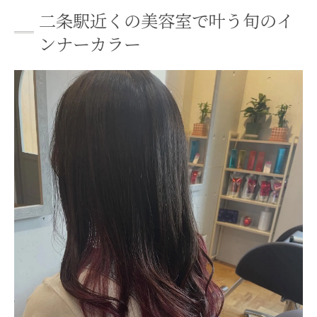
ーション
二条駅近くの美容室で叶う旬のイ
インナーカラー施術前に知るべき美容室の
ンナーカラー
特徴
季節感を意識した美容室でのインナーカラ
ー提案術
注目のデザインカラー提案を美容室で体験
美容室で叶う話題のデザインカラー実例紹
介
デザインカラーで差をつける美容室の技術
力
美容室が提案する似合わせデザインカラー
選び
トレンドを押さえた美容室のデザインカラ
ー活用法