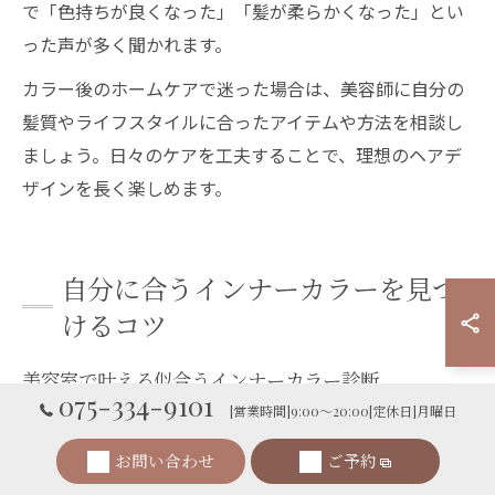
で「色持ちが良くなった」「髪が柔らかくなった」とい
った声が多く聞かれます。
カラー後のホームケアで迷った場合は、美容師に自分の
髪質やライフスタイルに合ったアイテムや方法を相談し
ましょう。日々のケアを工夫することで、理想のヘアデ
ザインを長く楽しめます。
自分に合うインナーカラーを見つ
けるコツ
美容室で叶える似合うインナーカラー診断
075-334-9101
[営業時間]9:00～20:00[定休日]月曜日
インナーカラーは、髪の内側にアクセントカラーを入れ
ることで、さりげないおしゃれや個性を演出できるデザ
お問い合わせ
ご予約
インカラーの一種です。二条駅周辺の美容室では、カウ