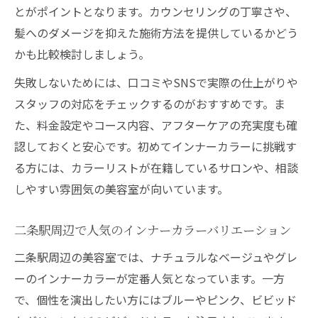
とがポイントとなります。カウンセリングの丁寧さや、
美容室が提案するパーソナルカラーの活用
髪へのダメージを抑えた施術方法を提供しているかどう
法
かも比較検討しましょう。
バリエーション豊富な美容室のインナーカ
ラーデザイン
失敗しないためには、口コミやSNSで実際の仕上がりや
髪質に合わせたデザインカラー選びの秘訣
スタッフの対応をチェックするのがおすすめです。ま
た、料金設定やコース内容、アフターケアの充実度も確
美容室で髪質に合わせるデザインカラーの
認しておくと安心です。初めてインナーカラーに挑戦す
提案
る方には、カラーリストが在籍しているサロンや、相談
クセや太さ別に美容室が選ぶおすすめカラ
しやすい雰囲気の美容室が向いています。
ー
美容室の技術で仕上がりが変わるデザイン
二条駅周辺で人気のインナーカラーバリエーション
カラー
二条駅周辺の美容室では、ナチュラルなベージュやグレ
髪質別のカラーバリエーションを美容室で
ーのインナーカラーが定番人気となっています。一方
体験
で、個性を演出したい方にはブルーやピンク、ビビッド
美容室で叶うダメージレスなデザインカラ