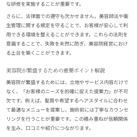
集客力を高める美容院の必須ポイント
な研修を実施することが重要です。
美容院の集客力向上に必要な基本法則
さらに、法律面での遵守も欠かせません。美容師法や衛
美容院で実践したい集客アップの工夫
生管理に関する規定を守ることで、お客様が安心して利
口コミを活かした美容院集客のポイント
用できる環境を整えることができます。これらの法則を
美容院のSNS活用術と集客への影響
意識することで、失敗を未然に防ぎ、美容院経営におけ
る土台を築くことができます。
美容院選びでお客様が重視するポイント
美容院で気を付けたい法規と現場対応
美容院が繁盛するための重要ポイント解説
美容院経営者が知っておくべき法規要点
美容院が繁盛するためには、立地やサービス内容だけで
美容院で頻発する法令違反の例と対策
なく、「お客様のニーズを的確に捉えた提案力」が不可
美容師法違反を防ぐための現場対応策
欠です。例えば、髪質や希望するヘアスタイルに合わせ
美容院で法規トラブルを回避するポイント
て最適なメニューを提案し、施術前には丁寧なカウンセ
法律遵守が美容院経営に与える影響とは
リングを行うことが重要です。この積み重ねが信頼関係
失敗例から学ぶ美容院経営のポイント
を生み、口コミや紹介につながります。
美容院経営でよくある失敗例と回避策