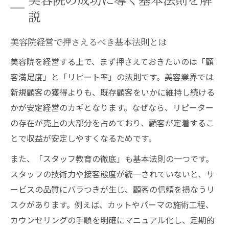
経営に役立つ美容院ならではの秘訣
説
美容院特有の経営秘訣と成功事例に学ぶ
美容院経営で信頼される運営ポイント
美容院経営で押さえるべき基本法則とは
美容院の顧客満足度を高める工夫と法則
美容院を経営する上で、まず押さえておきたいのは「顧
美容院で収益向上を実現するための視点
客満足度」と「リピート率」の法則です。美容業界では
新規顧客の獲得よりも、既存顧客をいかに維持し続ける
美容院の現場で活きる実践的な経営ノウハ
かが安定経営のカギとなります。なぜなら、リピーター
ウ
の存在が売上の大部分を占めており、顧客が定着するこ
美容院経営を安定させる法則を知ろう
とで収益が安定しやすくなるためです。
美容院経営安定化のための法則と実践例
また、「スタッフ教育の徹底」も基本法則の一つです。
美容院のリスク回避に役立つポイント解説
スタッフの技術力や接客態度が統一されていないと、サ
経営が安定する美容院の共通点と法則
ービスの品質にバラつきが生じ、顧客の信頼を損なうリ
スタッフとの連携が生む美容院経営の安定
スクがあります。例えば、カットやパーマの施術工程、
美容院の売上安定化に欠かせない要素
カウンセリングの手順を明確にマニュアル化し、定期的