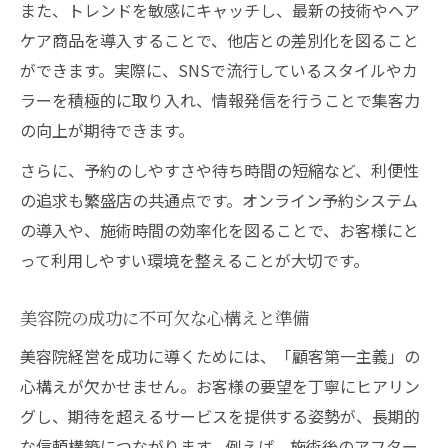
また、トレンドを敏感にキャッチし、最新の技術やヘア
美容院で失敗しないための教訓まとめ
ケア商品を導入することで、他店との差別化を図ること
現場の実例に学ぶ美容院法則の重要性
ができます。実際に、SNSで流行しているスタイルやカ
失敗経験から見える美容院経営の本質
ラーを積極的に取り入れ、情報発信を行うことで集客力
の向上が期待できます。
美容院経営者の失敗体験と改善アドバイス
さらに、予約のしやすさや待ち時間の短縮など、利便性
の追求も繁盛店の共通点です。オンライン予約システム
の導入や、施術時間の効率化を図ることで、お客様にと
って利用しやすい環境を整えることが大切です。
美容院の成功に不可欠な心構えと準備
美容院経営を成功に導くためには、「顧客第一主義」の
心構えが欠かせません。お客様の要望を丁寧にヒアリン
グし、期待を超えるサービスを提供する姿勢が、長期的
な信頼構築につながります。例えば、施術後のアフター