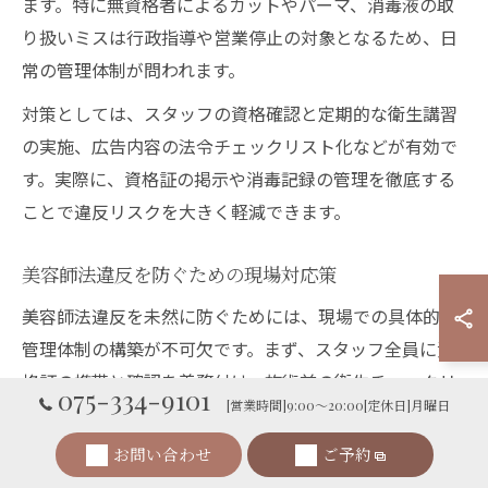
ます。特に無資格者によるカットやパーマ、消毒液の取
り扱いミスは行政指導や営業停止の対象となるため、日
常の管理体制が問われます。
対策としては、スタッフの資格確認と定期的な衛生講習
の実施、広告内容の法令チェックリスト化などが有効で
す。実際に、資格証の掲示や消毒記録の管理を徹底する
ことで違反リスクを大きく軽減できます。
美容師法違反を防ぐための現場対応策
美容師法違反を未然に防ぐためには、現場での具体的な
管理体制の構築が不可欠です。まず、スタッフ全員に資
格証の携帯と確認を義務付け、施術前の衛生チェックリ
075-334-9101
[営業時間]9:00～20:00[定休日]月曜日
ストを運用しましょう。消毒や器具管理もルール化し、
日々の業務に組み込むことが大切です。
お問い合わせ
ご予約