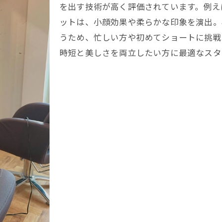
顔型や髪質に合う美容院の選び方を解説
を出す技術が高く評価されています。例え
美容院で実現する丸みショートの魅力解説
ットは、小顔効果や柔らかな印象を演出。
美容院ならではの丸みショートデザイン力
うため、忙しい方や初めてショートに挑戦
丸みショートを美しく保つ美容院の技術
時短と美しさを両立したい方に最適なスタ
美容院のカウンセリングで理想を共有
仕上がりに差が出る美容院のこだわり
美容院施術で叶う丸みショートの再現性
西院駅近くで話題の耳かけショート体験談
美容院で体験した耳かけショートの変化
耳かけショートで広がる美容院の提案力
実際の仕上がりを叶える美容院の工夫
美容院で感じた耳かけショートの満足度
耳かけショート体験者が語る美容院選び