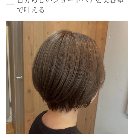
ショートヘアの似合わせを美容室で叶える
で叶える
コツ
トレンドを取り入れたショートヘアを美容
室で体験
美容室ならではのショートヘア再現性のポ
イント
ショートボブなら再現性の高い美容室が安心
再現性重視の美容室がショートボブに最適
な理由
美容室で伝えるショートボブの理想イメー
ジとは
ショートボブのスタイリングが楽になる美
容室の技術
美容室が提案する日常を快適にするショー