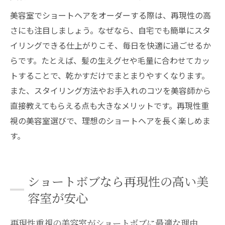
美容室で聞くショートの自宅ケア方法とは
美容室でショートヘアをオーダーする際は、再現性の高
さにも注目しましょう。なぜなら、自宅でも簡単にスタ
ショートヘアの維持に欠かせない美容室の
イリングできる仕上がりこそ、毎日を快適に過ごせるか
アドバイス
らです。たとえば、髪の生えグセや毛量に合わせてカッ
美容室で実践するショートカットの持続方
トすることで、乾かすだけでまとまりやすくなります。
法
また、スタイリング方法やお手入れのコツを美容師から
ショートヘアを長持ちさせる美容室のポイ
直接教えてもらえる点も大きなメリットです。再現性重
ント
視の美容室選びで、理想のショートヘアを長く楽しめま
オーダーに迷わないショートボブの秘訣まとめ
す。
美容室でショートボブを理想通りにオーダ
ーするコツ
ショートボブの悩みは美容室で解決できる
ショートボブなら再現性の高い美
理由
容室が安心
美容室で失敗しないショートボブオーダー
再現性重視の美容室がショートボブに最適な理由
の流れ