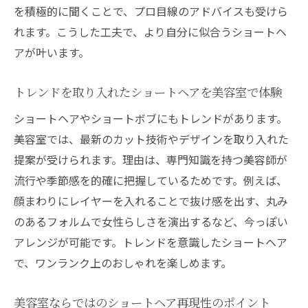
を積極的に聞くことで、プロ目線のアドバイスも受けら
る方法
れます。こうした工夫で、より自分に似合うショートヘ
美容室で教わるショートヘアのスタイリン
アが叶います。
グ術
ショートヘアを楽しむための美容室選びの
トレンドを取り入れたショートヘアを美容室で体験
ポイント
ショートヘアやショートボブにもトレンドがあります。
美容室での相談がショートヘア満足度を左
美容室では、最新のカット技術やデザインを取り入れた
右する
提案が受けられます。理由は、専門知識を持つ美容師が
美容室だからできるショートヘアのアレン
流行や季節感を的確に把握しているためです。例えば、
ジ提案
顔まわりにレイヤーを入れることで抜け感を出す、丸み
ショートカットの頻度とケア方法を徹底解説
のあるフォルムで女性らしさを演出するなど、今っぽい
美容室で相談できるショートカットの最適
アレンジが可能です。トレンドを意識したショートヘア
な頻度
で、ワンランク上のおしゃれを楽しめます。
ショートカットの美しさを保つ美容室のケ
美容室ならではのショートヘア再現性のポイント
ア提案