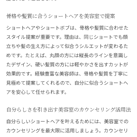
美容室で人気のショートヘア体験ポイント
似合うショートボブ探しに役立つ美容室選び
骨格や髪質に合うショートヘアを美容室で提案
美容室選びがショートボブの似合わせを左
ショートヘアやショートボブは、骨格や髪質に合わせた
右する理由
スタイル提案が重要です。理由は、同じショートでも顔
カウンセリング重視の美容室で理想のボブ
立ちや髪の生え方によって似合うシルエットが変わるた
に出会う
めです。たとえば、丸顔の方には縦長のラインを意識し
ショートボブが得意な美容室の探し方とコ
たデザイン、硬い髪質の方には軽やかさを出すカットが
ツ
効果的です。経験豊富な美容師は、骨格や髪質を丁寧に
見極めて提案してくれるので、自分に似合うショートヘ
美容室の技術力でショートボブの満足度が
アを安心して任せられます。
変わる
自分に合うボブを見つける美容室の選び方
自分らしさを引き出す美容室のカウンセリング活用法
美容室で叶えるショートボブの理想と実例
自分らしいショートヘアを叶えるためには、美容室での
髪質や骨格に合うショートの注文ポイント
カウンセリングを最大限に活用しましょう。カウンセリ
美容室で髪質と骨格を活かすショートの注