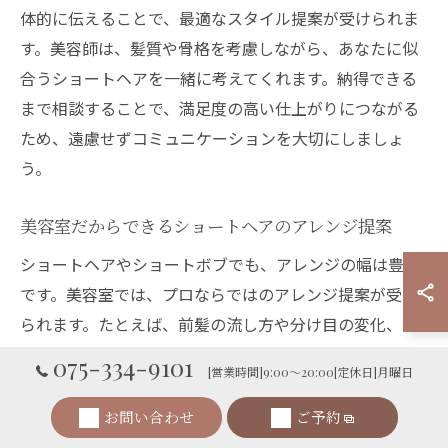
体的に伝えることで、最適なスタイル提案が受けられま
す。美容師は、髪質や骨格を考慮しながら、あなたに似
合うショートヘアを一緒に考えてくれます。納得できる
まで相談することで、満足度の高い仕上がりにつながる
ため、遠慮せずコミュニケーションを大切にしましょ
う。
美容室だからできるショートヘアのアレンジ提案
ショートヘアやショートボブでも、アレンジの幅は豊富
です。美容室では、プロならではのアレンジ提案が受け
られます。たとえば、前髪の流し方や分け目の変化、ス
タイリング剤を使った質感チェンジなど、簡単に印象を
075-334-9101
[営業時間]9:00～20:00[定休日]月曜日
変える方法をアドバイス。イベントや日常のシーンに合
わせたアレンジも教えてもらえるので、ショートスタイ
お問い合わせ
ご予約
ルをより楽しむヒントが得られます。