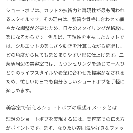
理想のショートボブを美容室で叶える伝え
ショートボブは、カットの技術力と再現性が最も問われ
方
るスタイルです。その理由は、髪質や骨格に合わせて細
やかな調整が必要なため、日々のスタイリングが格段に
美容室のカウンセリングで迷わずショート
楽になるからです。例えば、再現性を重視したカットで
ボブ注文
は、シルエットの美しさや動きを計算しながら施術し、
ショートボブ初心者も安心の美容室オーダ
どの角度から見てもまとまりやすい形に仕上げます。二
ー術
条駅周辺の美容室では、カウンセリングを通じて一人ひ
とりのライフスタイルや希望に合わせた提案がなされる
ため、忙しい毎日でも自分らしいショートボブを手軽に
楽しめます。
美容室で伝えるショートボブの理想イメージとは
理想のショートボブを実現するには、美容室での伝え方
がポイントです。まず、なりたい雰囲気や好きなファッ