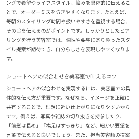
ングで希望やライフスタイル、悩みを具体的に伝えるこ
文法
とで、オーダーミスを防ぎやすくなります。たとえば、
美容室で伝えるべきショートヘアの希望ポ
毎朝のスタイリング時間や扱いやすさを重視する場合、
イント
その旨を伝えるのがポイントです。しっかりとしたヒア
骨格診断を活かした美容室でのショートオ
リングを行う美容室では、個性や要望に寄り添ったスタ
ーダー
イル提案が期待でき、自分らしさを表現しやすくなりま
髪質に合ったショートヘアは美容室選びが
す。
重要
ショートヘアの似合わせを美容室で叶えるコツ
美容室で失敗しないショートカットのコツ
ショートヘア注文時の美容室とのコミュニ
ショートヘアの似合わせを実現するには、美容室での具
ケーション
体的な伝え方が重要です。なぜなら、イメージを正確に
共有することで、理想に近い仕上がりになりやすいから
美容室でショートヘアを楽しむコツを紹介
です。例えば、写真や雑誌の切り抜きを持参したり、
ショートヘアの魅力を引き出す美容室での
「前髪は長め」「襟足はすっきり」など、細かい要望を
工夫
言葉で伝えると良いでしょう。また、担当美容師の提案
美容室活用でショートヘアの再現性を高め