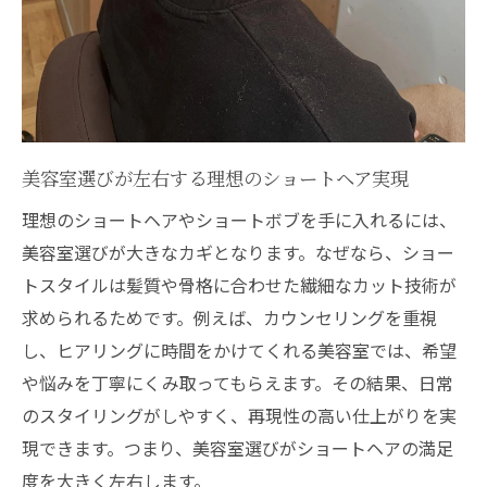
トボブ
ショートボブの悩みは美容室で相談が安心
美容室の再現性が高いショートボブの秘密
二条駅周辺でトレンド感あるショートを体験
美容室で叶うトレンドショートの最新スタ
美容室選びが左右する理想のショートヘア実現
イル
理想のショートヘアやショートボブを手に入れるには、
二条駅周辺の美容室で旬なショートヘア体
美容室選びが大きなカギとなります。なぜなら、ショー
験
トスタイルは髪質や骨格に合わせた繊細なカット技術が
トレンドを意識したショートヘアを美容室
求められるためです。例えば、カウンセリングを重視
で実現
し、ヒアリングに時間をかけてくれる美容室では、希望
美容室が提案する今っぽいショートカット
や悩みを丁寧にくみ取ってもらえます。その結果、日常
の特徴
のスタイリングがしやすく、再現性の高い仕上がりを実
ショートヘアの流行を美容室で取り入れる
現できます。つまり、美容室選びがショートヘアの満足
方法
度を大きく左右します。