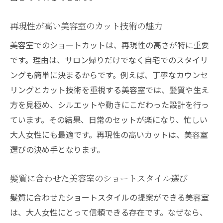
美容室で体験できる落ち着いた空間づくり
美容室で人気となるショートのポイント紹
再現性が高い美容室のカット技術の魅力
介
美容室でのショートカットは、再現性の高さが特に重要
美容室利用者が語る西院駅のおすすめ理由
です。理由は、サロン帰りだけでなく自宅でのスタイリ
大人女性のためのショートが自慢な美容室選び
ングも簡単に決まるからです。例えば、丁寧なカウンセ
美容室選びで失敗しないショートの極意
リングとカット技術を重視する美容室では、髪質や生え
大人女性に合う美容室のショート提案力
方を見極め、シルエットや動きにこだわった設計を行っ
美容室ごとのショート技術を比較しよう
ています。その結果、日常のセットが楽になり、忙しい
大人女性にも最適です。再現性の高いカットは、美容室
美容室のカウンセリング活用術を紹介
選びの決め手となります。
美容室スタッフによるショートの提案事例
美容室で大人ショートを長持ちさせる秘訣
髪質に合わせた美容室のショートスタイル選び
西院駅周辺でショートが得意な美容室の特徴
髪質に合わせたショートスタイルの提案ができる美容室
美容室が誇るショートヘアの仕上がり体験
は、大人女性にとって信頼できる存在です。なぜなら、
美容室ごとのカット技術の違いを解説