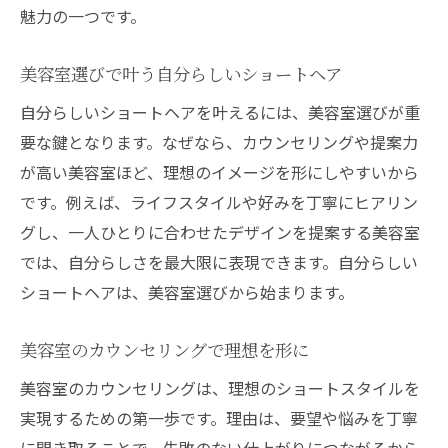
魅力の一つです。
美容室選びで差がつくショートのポイント
大人ショートを引き立てる美容室の技術力
美容室選びで叶う自分らしいショートヘア
美容室が提案する似合わせショートの極意
自分らしいショートヘアを叶えるには、美容室選びが重
美容室利用者が実感するショートの魅力
要な鍵となります。なぜなら、カウンセリングや提案力
美容室で実践できるショートケア方法
が高い美容室ほど、理想のイメージを形にしやすいから
美容室選びで理想の自分に出会うコツ
です。例えば、ライフスタイルや好みを丁寧にヒアリン
グし、一人ひとりに合わせたデザインを提案する美容室
では、自分らしさを最大限に表現できます。自分らしい
ショートヘアは、美容室選びから始まります。
美容室のカウンセリングで理想を形に
美容室のカウンセリングは、理想のショートスタイルを
実現するための第一歩です。理由は、要望や悩みを丁寧
に聞き取ることで、失敗のない仕上がりにつながるから