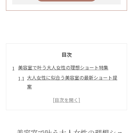
目次
美容室で叶う大人女性の理想ショート特集
大人女性に似合う美容室の最新ショート提
案
再現性が高い美容室のカット技術の魅力
髪質に合わせた美容室のショートスタイル
選び
美容室で実現する扱いやすい大人ショート
美容室で叶う大人女性の理想ショ