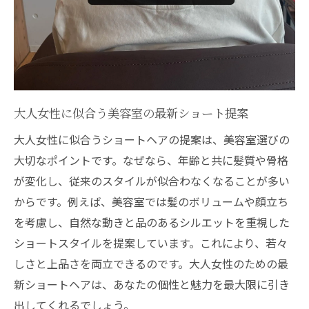
美容室で大人女性に愛されるショートヘア
とは
美容室で得意なショートスタイルの魅力解
説
美容室の技術力が光る大人ショート体験談
大人女性に似合う美容室の最新ショート提案
美容室で叶う自分だけのショートスタイル
大人女性に似合うショートヘアの提案は、美容室選びの
大人女性に嬉しい美容室のサービスポイン
大切なポイントです。なぜなら、年齢と共に髪質や骨格
ト
が変化し、従来のスタイルが似合わなくなることが多い
美容室が提案するショートの選び方ガイド
からです。例えば、美容室では髪のボリュームや顔立ち
ショートが得意な美容室と西院駅の魅力解説
を考慮し、自然な動きと品のあるシルエットを重視した
美容室でショートが得意な理由を徹底解説
ショートスタイルを提案しています。これにより、若々
しさと上品さを両立できるのです。大人女性のための最
美容室選びで押さえたい西院駅周辺情報
新ショートヘアは、あなたの個性と魅力を最大限に引き
美容室とアクセス環境の良さを比較する
出してくれるでしょう。