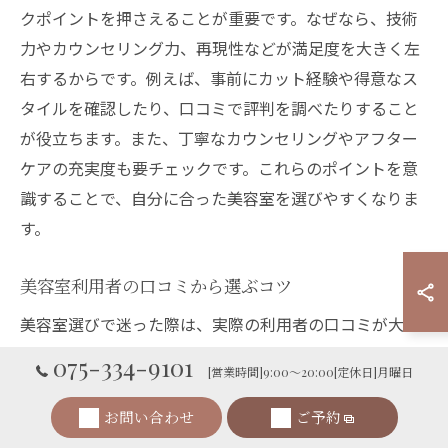
クポイントを押さえることが重要です。なぜなら、技術
力やカウンセリング力、再現性などが満足度を大きく左
右するからです。例えば、事前にカット経験や得意なス
タイルを確認したり、口コミで評判を調べたりすること
が役立ちます。また、丁寧なカウンセリングやアフター
ケアの充実度も要チェックです。これらのポイントを意
識することで、自分に合った美容室を選びやすくなりま
す。
美容室利用者の口コミから選ぶコツ
美容室選びで迷った際は、実際の利用者の口コミが大き
なヒントになります。その理由は、体験者のリアルな声
075-334-9101
[営業時間]9:00～20:00[定休日]月曜日
からサロンの雰囲気や技術力、対応の良さがわかるから
です。例えば、「丁寧なカウンセリングで希望通りのシ
お問い合わせ
ご予約
ョートになった」「自宅でもセットしやすい」といった