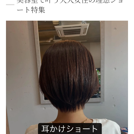
美容室選びで叶う自分らしいショートヘア
ート特集
美容室のカウンセリングで理想を形に
西院駅近くの美容室が提案する大人ショート
美容室が提案する上品な大人ショートの特
徴
骨格や髪質に合う美容室のショートカット
術
美容室で人気の大人女性向けショートの理
由
美容室だから実感できるショートの再現性
美容室のカウンセリングで理想を叶える方
法
美容室が考える大人ショートのトレンド
大人女性に人気のショートが得意な美容室紹介