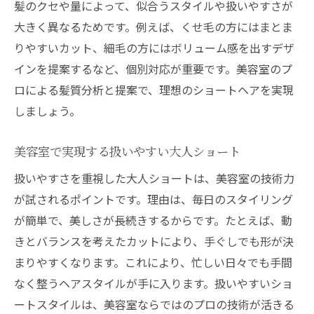
髪のクセや量によって、似合うスタイルや扱いやすさが
美容室で人気のショートヘアデザイン紹介
大きく異なるためです。例えば、くせ毛の方にはまとま
美容室の再現性とアフターケアの重要性
りやすいカット、細毛の方にはボリューム感を出すデザ
美容室選びに役立つチェックポイント集
インを提案するなど、個別対応が重要です。美容室のプ
ロによる髪質分析と提案で、理想のショートヘアを実現
美容室利用者の口コミから選ぶコツ
しましょう。
大人女性に選ばれるショートが得意な美容室情
報
美容室で実現する扱いやすい大人ショート
美容室が大人女性に支持される理由とは
扱いやすさを重視した大人ショートは、美容室の技術力
美容室のショートヘア施術の実力に注目
が試されるポイントです。理由は、毎日のスタイリング
美容室で叶える上品な大人ショート体験
が簡単で、美しさが長続きするからです。たとえば、動
美容室の丁寧なカウンセリングの評判
きとバランスを考えたカットにより、手ぐしでも形が決
美容室で人気のショートアレンジ方法
まりやすくなります。これにより、忙しい日々でも手間
美容室選びで悩む方へのアドバイス集
なく整うヘアスタイルが手に入ります。扱いやすいショ
美容室選びで大人ショートが映える秘訣
ートスタイルは、美容室ならではのプロの技術が活きる