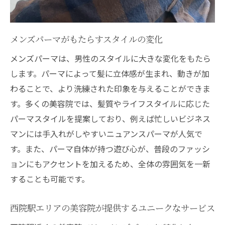
ヒント
最適なパーマスタイルを見つけるステップ
メンズパーマがもたらすスタイルの変化
カウンセリングで注意すべき質問点
メンズパーマは、男性のスタイルに大きな変化をもたら
美容院でのデジタルパーマと通常パーマの
します。パーマによって髪に立体感が生まれ、動きが加
違い
わることで、より洗練された印象を与えることができま
個性を引き出すパーマの提案方法
す。多くの美容院では、髪質やライフスタイルに応じた
西院駅周辺でメンズパーマを試す魅力的な美容
パーマスタイルを提案しており、例えば忙しいビジネス
院を紹介
マンには手入れがしやすいニュアンスパーマが人気で
地域密着型の美容院の魅力
す。また、パーマ自体が持つ遊び心が、普段のファッシ
施術後のスタイリングアドバイスが受けら
ョンにもアクセントを加えるため、全体の雰囲気を一新
れる美容院
することも可能です。
メンズ専門の美容院で得られる特別な体験
西院駅エリアの美容院が提供するユニークなサービス
西院駅近辺のトレンドを取り入れた美容院