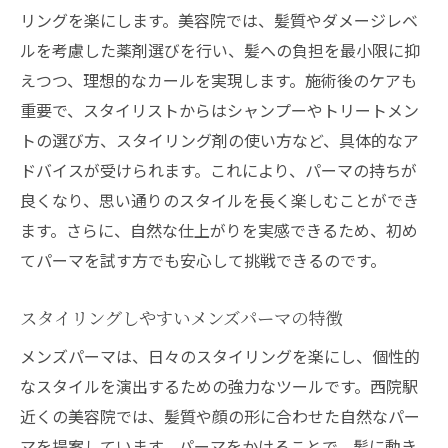
美容院での良い体験を得るための準備
リングを楽にします。美容院では、髪質やダメージレベ
リピーターが語る美容院選びのポイント
ルを考慮した薬剤選びを行い、髪への負担を最小限に抑
西院駅の美容院で新しい自分を見つけるメンズ
えつつ、理想的なカールを実現します。施術後のケアも
パーマのすすめ
重要で、スタイリストからはシャンプーやトリートメン
パーマで変わる印象とその効果
トの選び方、スタイリング剤の使い方など、具体的なア
ドバイスが受けられます。これにより、パーマの持ちが
美容院での新しいスタイルへの挑戦
良くなり、思い通りのスタイルを長く楽しむことができ
日常に変化をもたらすメンズパーマ
ます。さらに、自然な仕上がりを実感できるため、初め
メンズパーマで個性を引き出すテクニック
てパーマを試す方でも安心して挑戦できるのです。
スタイリストとのコラボで生まれる新スタ
イル
スタイリングしやすいメンズパーマの特徴
美容院での体験を通じて得られる新たな自
メンズパーマは、日々のスタイリングを楽にし、個性的
分
なスタイルを演出するための強力なツールです。西院駅
近くの美容院では、髪質や顔の形に合わせた自然なパー
マを提案しています。パーマをかけることで、髪に動き