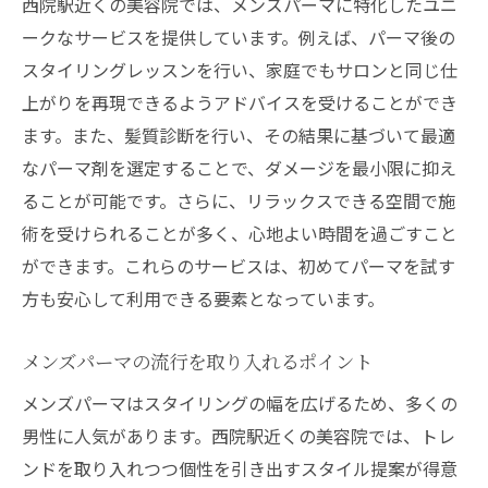
西院駅近くの美容院では、メンズパーマに特化したユニ
豊富な施術メニューを持つ美容院の特徴
ークなサービスを提供しています。例えば、パーマ後の
西院エリアの隠れた名店を見つける方法
スタイリングレッスンを行い、家庭でもサロンと同じ仕
メンズパーマの持ちを良くするケア方法美容院
上がりを再現できるようアドバイスを受けることができ
でのアドバイス
ます。また、髪質診断を行い、その結果に基づいて最適
パーマ後の正しい洗髪方法
なパーマ剤を選定することで、ダメージを最小限に抑え
日常ケアで差がつくスタイリング剤選び
ることが可能です。さらに、リラックスできる空間で施
美容院が教える簡単なホームケアテクニッ
術を受けられることが多く、心地よい時間を過ごすこと
ク
ができます。これらのサービスは、初めてパーマを試す
メンズパーマを長持ちさせるための習慣
方も安心して利用できる要素となっています。
髪質に合わせたトリートメントの選び方
メンズパーマの流行を取り入れるポイント
美容師が推奨する定期的なメンテナンスの
重要性
メンズパーマはスタイリングの幅を広げるため、多くの
男性に人気があります。西院駅近くの美容院では、トレ
西院の美容院で個性を引き立てるメンズパーマ
ンドを取り入れつつ個性を引き出すスタイル提案が得意
の選び方