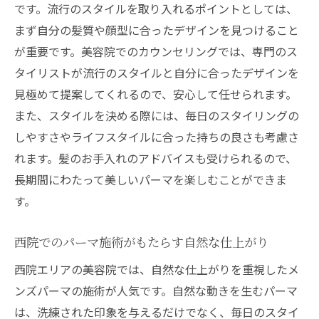
です。流行のスタイルを取り入れるポイントとしては、
自分に合ったパーマスタイルを探す方法
まず自分の髪質や顔型に合ったデザインを見つけること
髪の長さに応じたおすすめスタイル
が重要です。美容院でのカウンセリングでは、専門のス
個性を活かすためのパーマの選び方
タイリストが流行のスタイルと自分に合ったデザインを
美容院でのトレンドスタイルの提案
見極めて提案してくれるので、安心して任せられます。
パーマとカットの相乗効果を活かす方法
また、スタイルを決める際には、毎日のスタイリングの
美容師が提案するスタイルで新しい自分を
しやすさやライフスタイルに合った持ちの良さも考慮さ
発見
れます。髪のお手入れのアドバイスも受けられるので、
長期間にわたって美しいパーマを楽しむことができま
美容院でのメンズパーマ体験談西院駅近くでス
す。
タイルチェンジ
初めてのパーマ体験から得た驚きの変化
西院でのパーマ施術がもたらす自然な仕上がり
西院の美容院での施術の流れを紹介
西院エリアの美容院では、自然な仕上がりを重視したメ
スタイルチェンジ後の周囲の反応
ンズパーマの施術が人気です。自然な動きを生むパーマ
メンズパーマを通じて得た自信
は、洗練された印象を与えるだけでなく、毎日のスタイ