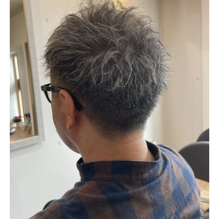
美容院選びのポイント西院でメンズパーマを楽
しむために
信頼できる美容師の見つけ方
口コミやレビューを活用する方法
予約前にチェックすべき美容院の特徴
メンズパーマの技術力が高い美容院を選ぶ
理由
施術前のカウンセリングの重要性
アクセスの良さとサロンの雰囲気で選ぶポ
イント
髪質に合うメンズパーマ西院駅の美容院でのカ
ウンセリング体験
自分の髪質を知るための方法
美容師とのコミュニケーションで得られる