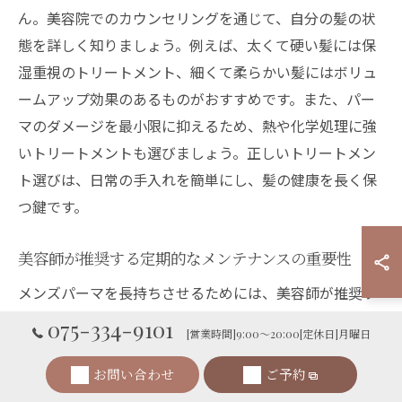
ん。美容院でのカウンセリングを通じて、自分の髪の状
態を詳しく知りましょう。例えば、太くて硬い髪には保
湿重視のトリートメント、細くて柔らかい髪にはボリュ
ームアップ効果のあるものがおすすめです。また、パー
マのダメージを最小限に抑えるため、熱や化学処理に強
いトリートメントも選びましょう。正しいトリートメン
ト選びは、日常の手入れを簡単にし、髪の健康を長く保
つ鍵です。
美容師が推奨する定期的なメンテナンスの重要性
メンズパーマを長持ちさせるためには、美容師が推奨す
る定期的なメンテナンスが重要です。髪は時間と共にダ
075-334-9101
[営業時間]9:00～20:00[定休日]月曜日
メージを受けやすく、パーマの形状も徐々に崩れていき
ます。そのため、定期的に美容院を訪れ、髪の状態をチ
お問い合わせ
ご予約
ェックし必要に応じてメンテナンスを行うことが必要で