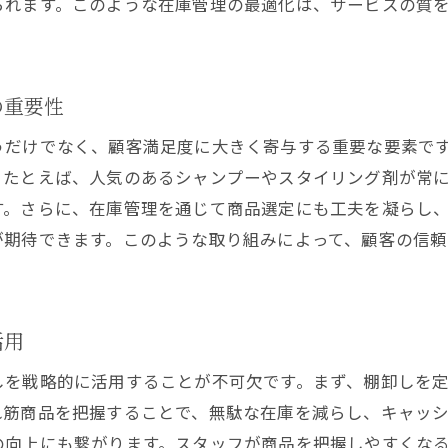
られます。このような在庫管理の最適化は、サービスの質
棚卸し後のフィードバックと改善プロセス
棚卸しにおけるよくある失敗例とその回避法
美容院のサービス向上に繋がる棚卸しの重要性
の重要性
顧客ニーズに応える棚卸しの重要性
うだけでなく、顧客満足度に大きく寄与する重要な要素で
サービス向上のための在庫データ活用法
。たとえば、人気のあるシャンプーやスタイリング剤が常
スタッフの接客技術と棚卸しの関係性
す。さらに、在庫管理を通じて商品選定にも工夫を凝らし
棚卸し結果を活かしたサービス改善事例
が期待できます。このような取り組みによって、顧客の信
棚卸しによる顧客満足度向上の具体的手法
美容院のブランディングと棚卸しの関連性
プロの美容師が教える棚卸しで経営効率をアップする方
活用
業務効率化に繋がる棚卸しの実践方法
しを戦略的に活用することが不可欠です。まず、棚卸しを
棚卸しを支える技術革新とデジタルツール
れ筋商品を把握することで、無駄な在庫を減らし、キャッ
経営指標としての棚卸しデータの活用
の向上にも繋がります。スタッフが商品を把握しやすくな