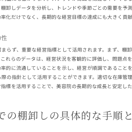
棚卸しによって得られる新しいビジネスチャンス
、棚卸しデータを分析し、トレンドや季節ごとの需要を予
効率化だけでなく、長期的な経営目標の達成にも大きく貢
効率的な棚卸しでブランド力を高める方法
棚卸しを通じたスタッフの業務満足度の向上
効性
美容院の棚卸しでよくある質問を解決
棚卸しの頻度はどのくらいが理想か
留まらず、重要な経営指標として活用されます。まず、棚
在庫管理の失敗を避けるためのアドバイス
。これらのデータは、経営状況を客観的に評価し、問題点
効率的に流通していることを示し、経営が順調であること
ITツールの導入はどの段階で行うべきか
る際の指針として活用することができます。適切な在庫管
在庫管理におけるスタッフの効果的な教育法
営指標を活用することで、美容院の長期的な成長と安定し
棚卸しの結果を活かしたマーケティング戦略
美容院特有の棚卸しに関するQ&A
棚卸しで美容院もお客様も満足する方法
での棚卸しの具体的な手順
顧客視点で考える棚卸しの重要性
お客様の声を反映した在庫調整の実例