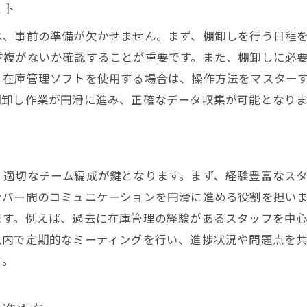
スト
棚卸しによる美容院のイメージ向上策
は、事前の準備が欠かせません。まず、棚卸しを行う日程
在庫管理の見直しで得られる長期的な効果
重複がないか確認することが重要です。また、棚卸しに必
顧客満足度を最大化するための棚卸し戦略
、在庫管理ソフトを使用する場合は、操作方法をマスター
棚卸しを通じた美容院のサービス革新の実践
棚卸し作業が円滑に進み、正確なデータ収集が可能となりま
、適切なチーム編成が鍵となります。まず、経験豊富なス
ンバー間のコミュニケーションを円滑に進める役割を担い
ます。例えば、過去に在庫管理の経験があるスタッフを中
ム内で定期的なミーティングを行い、進捗状況や問題点を
す。