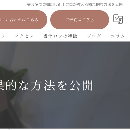
美容院での棚卸し術！プロが教える効果的な方法を公開
お問い合わせはこちら
ご予約はこちら
ッフ
アクセス
当サロンの特徴
ブログ
コラム
カット
カラー
果的な方法を公開
パーマ
トリートメント
学生