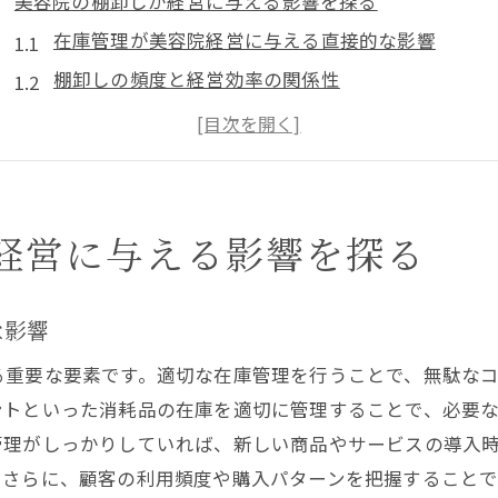
美容院の棚卸しが経営に与える影響を探る
在庫管理が美容院経営に与える直接的な影響
棚卸しの頻度と経営効率の関係性
売上向上に繋がる効果的な在庫管理とは
顧客満足度に寄与する在庫の適正管理の重要性
経営目標達成に向けた棚卸しの戦略的活用
美容院の経営指標としての棚卸しの有効性
経営に与える影響を探る
プロ直伝！美容院での棚卸しの具体的な手順とは
棚卸し開始前の準備事項とチェックリスト
な影響
効率的な在庫確認のためのチーム編成
る重要な要素です。適切な在庫管理を行うことで、無駄な
手動とデジタルの両面から見る棚卸しの進め方
ントといった消耗品の在庫を適切に管理することで、必要
誤差を最小限にするための計測テクニック
管理がしっかりしていれば、新しい商品やサービスの導入
データの整理と分析：次のステップへの活用
。さらに、顧客の利用頻度や購入パターンを把握すること