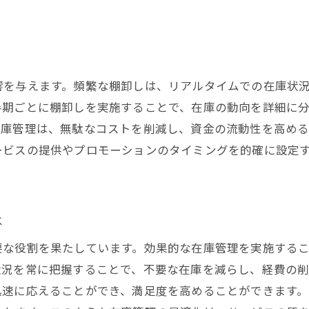
棚卸しの結果を基にした改善策の実施
美容院経営を成功に導く棚卸しの目的とその効果
在庫の最適化がもたらす経営改善の効果
棚卸しを通じたスタッフの意識向上とその利点
響を与えます。頻繁な棚卸しは、リアルタイムでの在庫状
顧客サービス向上を目指した在庫調整の意義
半期ごとに棚卸しを実施することで、在庫の動向を詳細に
美容院のコスト管理における棚卸しの役割
在庫管理は、無駄なコストを削減し、資金の流動性を高め
ービスの提供やプロモーションのタイミングを的確に設定
売れ筋商品の確認と再発注の効率化
棚卸しを通じた経営方針の明確化
失敗しないための美容院棚卸しポイント
は
棚卸しの精度を高めるための基本ルール
トラブルを未然に防ぐための事前対策
要な役割を果たしています。効果的な在庫管理を実施する
状況を常に把握することで、不要な在庫を減らし、経費の
効率的な時間管理で棚卸しの負担を軽減
迅速に応えることができ、満足度を高めることができます
チーム全員が理解すべき共通認識の形成