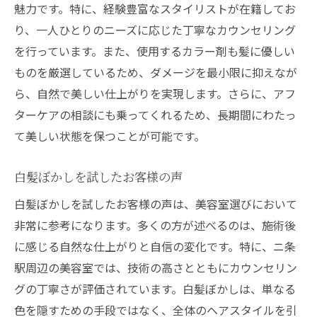
魅力です。特に、経験豊富なスタイリストが在籍してお
白髪ぼかし後のフォローアップ体制
り、一人ひとりのニーズに応じた丁寧なカウンセリング
美容室で叶える白髪ぼかしナチュラルな美しさ
を行っています。また、使用するカラー剤も髪に優しい
の秘訣
ものを厳選しているため、ダメージを最小限に抑えなが
自然な仕上がりを追求するテクニック
ら、自然で美しい仕上がりを実現します。さらに、アフ
白髪を活かしたナチュラルスタイルの提案
ターケアの相談にも乗ってくれるため、長期間にわたっ
髪質を活かしたカラーデザイン
て美しい状態を保つことが可能です。
白髪ぼかしの施術とナチュラルメイクの融
合
白髪ぼかしを試したお客様の声
自宅での白髪ぼかしケア方法
白髪ぼかしを試したお客様の声は、美容室選びにおいて
ナチュラル志向の方におすすめの美容室
非常に参考になります。多くの方が述べるのは、施術後
二条駅で見つける白髪ぼかし特化の美容室とは
に感じる自然な仕上がりと自信の変化です。特に、ニ条
駅周辺の美容室では、技術の高さとともにカウンセリン
白髪ぼかしを専門とする美容室の特徴
グの丁寧さが評価されています。白髪ぼかしは、単なる
二条駅周辺の人気サロンリスト
色を隠すための手段ではなく、全体のヘアスタイルを引