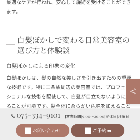
最適なケアが行われ、安心して施術を受けることができ
ます。
白髪ぼかしで変わる日常美容室の
選び方と体験談
白髪ぼかしによる印象の変化
白髪ぼかしは、髪の自然な美しさを引き出すための重要
な技術です。特に二条駅周辺の美容室では、プロフェッ
ショナルな技術を駆使して、白髪が目立たないようにす
ることが可能です。髪全体に柔らかい色味を加えること
075-334-9101
で、白髪を自然になじませ、若々しい印象を与えます。
[営業時間]9:00～20:00[定休日]月曜日
白髪ぼかしの施術を受けた多くの方々が、自信を持って
お問い合わせ
ご予約
外出できるようになったと感じています。さらに、髪質