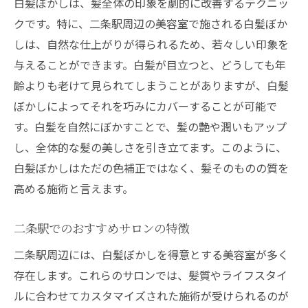
白髪ぼかしは、髪全体の印象を劇的に改善するテクニッ
最新のカラー技術を活用した白髪ぼかし
クです。特に、二条駅周辺の美容室で施される白髪ぼか
短時間での施術が可能な美容室
しは、自然な仕上がりが得られるため、若々しい印象を
与えることができます。白髪が目立つと、どうしても年
持続性のある白髪ぼかしケア
齢よりも老けて見られてしまうことがありますが、白髪
髪質に合わせたカスタムカラー
ぼかしによってそれを巧みにカバーすることが可能で
施術後のケア方法とアフターサービス
す。白髪を自然にぼかすことで、髪の艶や潤いもアップ
個別カウンセリングで安心白髪ぼかしの技術を
し、全体的な髪の美しさを引き立てます。このように、
堪能
白髪ぼかしはただの色補正ではなく、髪そのものの質を
一人ひとりに合わせたカウンセリングの重
高める施術と言えます。
要性
白髪ぼかしにおける施術前のヒアリング
二条駅でのおすすめサロンの特徴
安心して任せられる美容師の選び方
二条駅周辺には、白髪ぼかしを得意とする美容室が多く
個別アプローチで不安を解消
存在します。これらのサロンでは、髪質やライフスタイ
カラーリング前後のケアの提案
ルに合わせてカスタマイズされた施術が受けられるのが