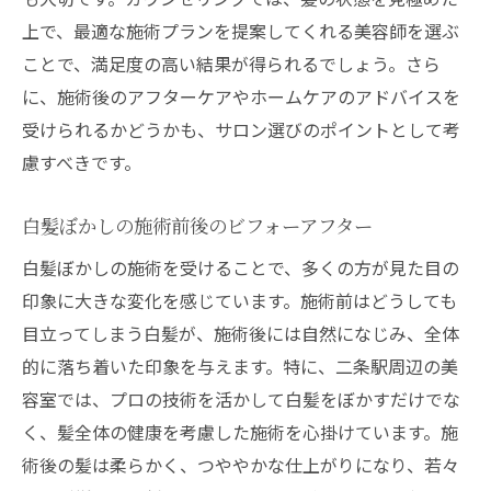
サロン毎の施術技術の違いとは
上で、最適な施術プランを提案してくれる美容師を選ぶ
プロフェッショナルによる色味の調整
ことで、満足度の高い結果が得られるでしょう。さら
に、施術後のアフターケアやホームケアのアドバイスを
美容室選びで失敗しないためのポイント
受けられるかどうかも、サロン選びのポイントとして考
高技術を持つ美容師の見分け方
慮すべきです。
施術後の満足度を上げるための工夫
技術とセンスが光る白髪ぼかし
白髪ぼかしの施術前後のビフォーアフター
あなたに最適な白髪ぼかし美容室を二条駅で見
白髪ぼかしの施術を受けることで、多くの方が見た目の
つけよう
印象に大きな変化を感じています。施術前はどうしても
自分に合った美容室の見つけ方
目立ってしまう白髪が、施術後には自然になじみ、全体
白髪ぼかしで理想のヘアスタイルを実現
的に落ち着いた印象を与えます。特に、二条駅周辺の美
最適な施術プランの提案
容室では、プロの技術を活かして白髪をぼかすだけでな
二条駅周辺の穴場サロンとは
く、髪全体の健康を考慮した施術を心掛けています。施
術後の髪は柔らかく、つややかな仕上がりになり、若々
予算に応じた美容室選び