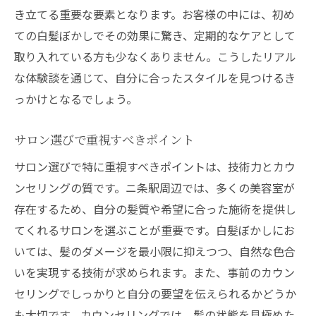
口コミで高評価の美容室の選び方
き立てる重要な要素となります。お客様の中には、初め
技術力の高い美容師が在籍するサロン
ての白髪ぼかしでその効果に驚き、定期的なケアとして
アクセスの良さと施術時間の短縮
取り入れている方も少なくありません。こうしたリアル
白髪ぼかしコースのバリエーション
な体験談を通じて、自分に合ったスタイルを見つけるき
白髪ぼかしで変わる日常美容室の選び方と体験
っかけとなるでしょう。
談
サロン選びで重視すべきポイント
白髪ぼかしによる印象の変化
施術後の日常生活での変化
サロン選びで特に重視すべきポイントは、技術力とカウ
ンセリングの質です。ニ条駅周辺では、多くの美容室が
体験談から学ぶ美容室選びのコツ
存在するため、自分の髪質や希望に合った施術を提供し
白髪ぼかしを活用したスタイリング提案
てくれるサロンを選ぶことが重要です。白髪ぼかしにお
美容室で受けるアフターサービスの魅力
いては、髪のダメージを最小限に抑えつつ、自然な色合
日常での白髪ケアの重要性
いを実現する技術が求められます。また、事前のカウン
プロの技術で白髪ぼかし美容室の違いを徹底解
セリングでしっかりと自分の要望を伝えられるかどうか
説
も大切です。カウンセリングでは、髪の状態を見極めた