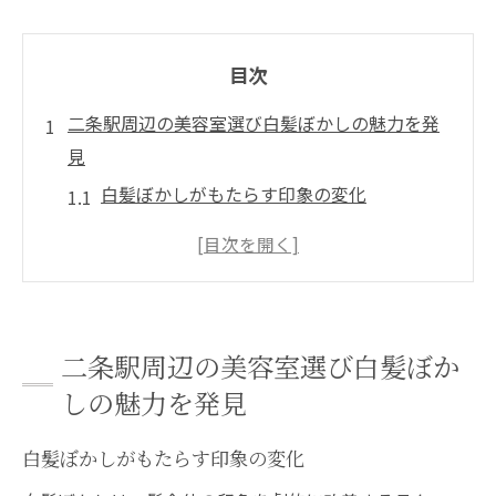
目次
二条駅周辺の美容室選び白髪ぼかしの魅力を発
見
白髪ぼかしがもたらす印象の変化
二条駅でのおすすめサロンの特徴
白髪ぼかしを試したお客様の声
サロン選びで重視すべきポイント
白髪ぼかしの施術前後のビフォーアフター
二条駅周辺の美容室選び白髪ぼか
予算に合わせた白髪ぼかしプラン
しの魅力を発見
白髪ぼかしのプロが集う美容室で自然なスタイ
ルを実現
白髪ぼかしがもたらす印象の変化
プロの手による自然なグラデーション技術