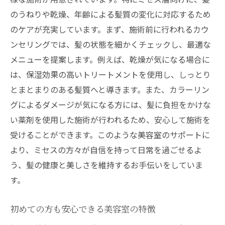
非日常を味わえる特別な空間
のうねりや乾燥、年齢による髪質の変化に対応するため
特別な日に向けたスタイル提案
のケアが充実しています。まず、施術前に行われるカウ
ミセスが満足する特別なサービス
ンセリングでは、髪の状態を細かくチェックし、最適な
ミセスに特化した美容室での新しい自分探し
メニューを提案します。例えば、乾燥が気になる場合に
新しいスタイルで自信を持つ
は、保湿効果の高いトリートメントを使用し、しっとり
美容室での変身体験を楽しむ
とまとまりのある髪質へと導きます。また、カラーリン
ミセスに似合う新しいスタイル
グによるダメージが気になる方には、髪に負担をかけな
い薬剤を使用した施術が行われるため、安心して施術を
個性を引き出すスタイル提案
受けることができます。このような美容室のサポートに
美容室での新しい魅力の発見
より、ミセスの方々が自信を持って日常を過ごせるよ
ミセスのためのスタイルチェンジ
う、髪の健康と美しさを維持するお手伝いをしていま
す。
初めての方も安心できる美容室の特徴