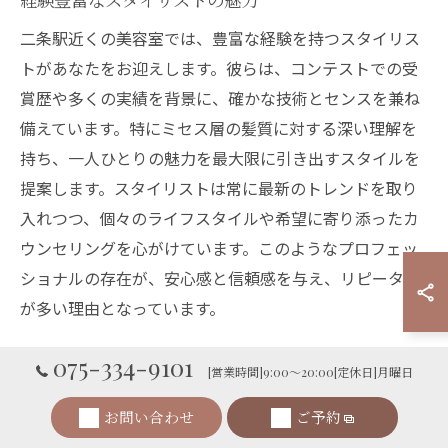
二条駅近くの美容室では、豊富な経験を持つスタイリス
トがあなたをお迎えします。彼らは、コンテストでの受
賞歴や多くの実績を背景に、確かな技術とセンスを兼ね
備えています。特にミセス層の髪質に対する深い理解を
持ち、一人ひとりの魅力を最大限に引き出すスタイルを
提案します。スタイリストは常に最新のトレンドを取り
入れつつ、個々のライフスタイルや希望に寄り添ったカ
ウンセリングを心がけています。このようなプロフェッ
ショナルの存在が、安心感と信頼感を与え、リピーター
が多い理由となっています。
075-334-9101
ミセスの髪質に合わせた最適な施術
[営業時間]9:00～20:00[定休日]月曜日
ミセスの方々の髪質は、年齢と共に変化しやすく、個々
お問い合わせ
ご予約
の特性を理解することが重要です。二条駅周辺の美容室