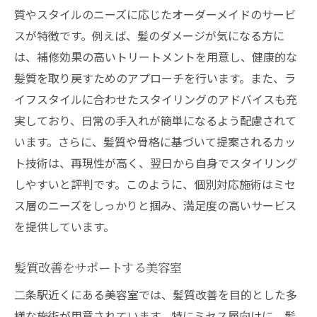
ヘアスタイルでの印象アップのコツ
質やスタイルのニーズに応じたオーダーメイドのサービ
経験豊富なスタッフがいる美容室でミセスの髪
スが特徴です。例えば、髪のダメージが気になる方に
を輝かせる
は、補修効果の高いトリートメントを用意し、健康的な
髪質を取り戻すためのアプローチを行います。また、ラ
経験豊富なスタイリストの魅力
イフスタイルに合わせたスタイリングのアドバイスも充
ミセスの髪質に合わせた最適な施術
実しており、日常の手入れが簡単になるよう配慮されて
美容室でのプロの技術を体感
います。さらに、髪質や骨格に基づいて提案されるカッ
髪の悩みを解消するアドバイス
ト技術は、再現性が高く、翌日から自身でスタイリング
ミセスに最適なヘアケア方法
しやすいと評判です。このように、個別対応施術はミセ
長年の経験を活かしたスタイル提案
ス層のニーズをしっかりと掴み、満足度の高いサービス
二条駅近くの美容室で特別なひとときを
を提供しています。
ミセスにとっての特別な時間
髪質改善をサポートする美容室
美容室での心地よい経験を提供
二条駅近くにある美容室では、髪質改善を目的とした多
プライベート感を重視した施術
様な施術が用意されています。特にミセス層向けに、髪