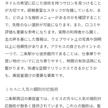
タイルの希望に応じた技術を持つサロンを見つけること
日常のストレスを忘れさせる施術
が大切です。経験豊富なスタッフが在籍しているか、ま
心身ともにリフレッシュできる空間
た、どのような施術メニューがあるのかを確認すること
ミセスに特化したリラックスメニュー
で、失敗のない選択が可能になります。また、口コミや
美容室での癒しの時間の大切さ
評価も重要な参考になります。実際の利用者から聞く、
疲れを癒すアロマトリートメント
生の声を基にした情報は、ウェブサイト上の写真や説明
以上に信頼性があります。アクセスの良さもポイントの
美容室でのリフレッシュポイント
一つで、二条駅から徒歩圏内であることは、仕事帰りや
二条駅近くでミセスにおすすめの美容室スタイ
買い物のついでに立ち寄りやすく、時間の有効活用にも
ル
繋がります。快適な空間でリラックスできるかどうか
ミセスに似合う最新のヘアスタイル
も、美容室選びの重要な要素です。
季節ごとのおすすめスタイル提案
ミセスに人気のショートヘアアレンジ
ミセスに人気の個別対応施術
ボリュームを出すスタイルの秘密
二条駅周辺の美容室では、ミセスの方々に人気の個別対
ミセスらしい上品なカラーリング
応施術が数多く提供されています。これらの施術は、髪