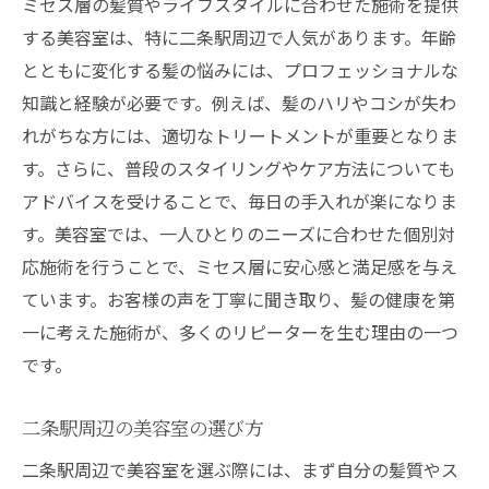
信頼できるスタイリストの見分け方
ミセス層の髪質やライフスタイルに合わせた施術を提供
する美容室は、特に二条駅周辺で人気があります。年齢
施術前に確認すべきポイント
とともに変化する髪の悩みには、プロフェッショナルな
口コミや評判の活用方法
知識と経験が必要です。例えば、髪のハリやコシが失わ
ミセスに特化したメニューの探し方
れがちな方には、適切なトリートメントが重要となりま
二条駅周辺の美容室がミセスに提供する特別な
す。さらに、普段のスタイリングやケア方法についても
体験
アドバイスを受けることで、毎日の手入れが楽になりま
贅沢な時間を過ごせるプライベート空間
す。美容室では、一人ひとりのニーズに合わせた個別対
ミセスに人気のリラクゼーションメニュー
応施術を行うことで、ミセス層に安心感と満足感を与え
髪質に合わせたカスタマイズトリートメン
ています。お客様の声を丁寧に聞き取り、髪の健康を第
ト
一に考えた施術が、多くのリピーターを生む理由の一つ
です。
ヘッドスパで味わう至福のひととき
プロフェッショナルによる個別対応
二条駅周辺の美容室の選び方
ミセスに最適なスタイル提案
二条駅周辺で美容室を選ぶ際には、まず自分の髪質やス
ミセスが求める美容室での癒しとリフレッシュ