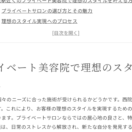
院駅近くのプライベート美容院で理想のスタイルを叶える
プライベートサロンの選び方とその魅力
理想のスタイル実現へのプロセス
髪質に合った施術の重要性
トレンドを取り入れたスタイルの提案
経験豊富なスタッフによるカウンセリング
お客様一人ひとりに合わせた施術プラン
イベート美容院で理想のス
容院選びで失敗しないために知っておくべきポイント
信頼できる美容師の見つけ方
力
事前カウンセリングの活用法
個々のニーズに合った施術が受けられるかどうかです。西
施術前に確認すべき重要ポイント
す。これにより、お客様の理想のスタイルを実現するため
口コミや評判のチェック方法
ります。プライベートサロンならではの居心地の良さと、
施術後のフォローアップの重要性
境は、日常のストレスから解放され、新たな自分を発見す