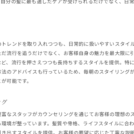
、自分の髪に最も適したケアが受けられるだけでなく、日
プライベート感を楽しむ方法
サロン利用の際のマナー
めてのカラーも安心！西院の美容院でスタイルチェンジ
初めてのカラーで失敗しないために
のトレンドを取り入れつつも、日常的に扱いやすいスタイ
カラー施術の流れと注意点
ただ流行を追うだけでなく、お客様自身の魅力を最大限に
トレンドカラーの選び方
など、流行を押さえつつも長持ちするスタイルを提供。特
髪質に合ったカラーの提案
方法のアドバイスも行っているため、毎朝のスタイリング
カラーケアの方法と重要性
とが可能です。
施術後のアフターケアのポイント
院駅周辺の美容院でトレンドを取り入れたプライベートサ
ング
最新ヘアトレンドの紹介
豊富なスタッフがカウンセリングを通じてお客様の理想の
トレンドを活かしたスタイル提案
る環境が整っています。髪質や骨格、ライフスタイルに合
日常に取り入れやすいトレンドヘア
引き出すスタイルを提供。お客様の要望に応じた丁寧な説