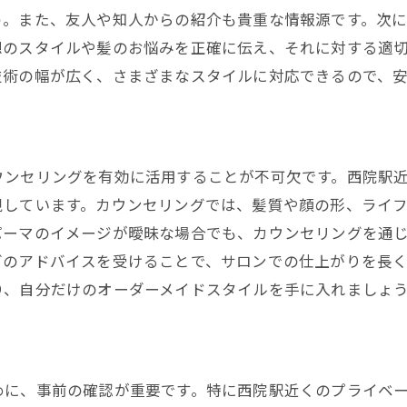
う。また、友人や知人からの紹介も貴重な情報源です。次
美容院でのスタイル維持方法
想のスタイルや髪のお悩みを正確に伝え、それに対する適
簡単にできるセルフケアの方法
技術の幅が広く、さまざまなスタイルに対応できるので、
日常を彩るヘアアクセサリーの活用
スタイルチェンジ後のアフターケア
ウンセリングを有効に活用することが不可欠です。西院駅
視しています。カウンセリングでは、髪質や顔の形、ライ
パーマのイメージが曖昧な場合でも、カウンセリングを通
グのアドバイスを受けることで、サロンでの仕上がりを長
り、自分だけのオーダーメイドスタイルを手に入れましょ
めに、事前の確認が重要です。特に西院駅近くのプライベ