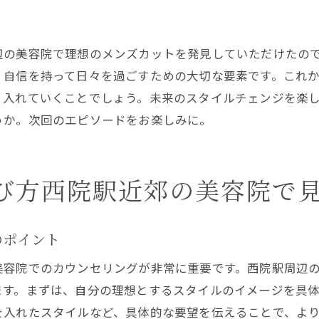
独自のスタイルを築くためのアドバイス
西院で発見する多様なスタイルオプション
辺の美容院で理想のメンズカットを発見していただけたの
美容院選びで広がるスタイルの可能性
、自信を持って日々を過ごすための大切な要素です。これ
容院選びのポイント西院駅近くで理想のメンズカットを手
り入れていくことでしょう。未来のスタイルチェンジを楽
最適な美容院を見つけるためのチェックリスト
うか。次回のエピソードをお楽しみに。
施術前に確認すべきポイント
評判の良い美容院を選ぶ秘訣
び方西院駅近郊の美容院で
理想を形にするための事前準備
口コミやレビューを活用した美容院選び
のポイント
失敗しない美容院選びのコツ
院駅周辺の美容院でメンズカットを楽しむ方法とその魅力
美容院でのカウンセリングが非常に重要です。西院駅周辺
ます。まずは、自分の理想とするスタイルのイメージを具
多様なメニューで楽しむ西院の美容院
を入れたスタイルなど、具体的な要望を伝えることで、よ
美容院でリフレッシュする時間の過ごし方