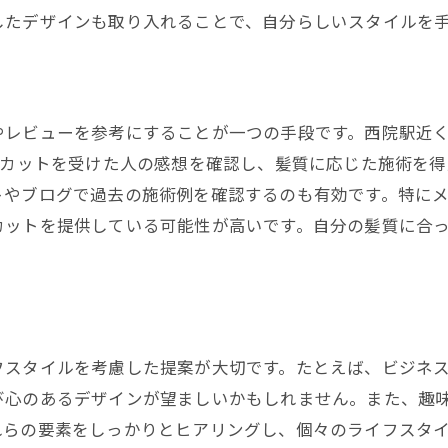
したデザインも取り入れることで、自分らしいスタイルを
プロの手によるリラックス体験
カット以外のサービスも楽しむ魅力
美容院での特別な時間の価値
やレビューを参考にすることが一つの手段です。西院駅近
自分磨きの一環としての美容院利用
にカットを受けた人の感想を確認し、髪質に応じた施術を
トやブログで過去の施術例を確認するのも有効です。特に
カットを提供している可能性が高いです。自分の髪質に合
案
フスタイルを考慮した提案が大切です。たとえば、ビジネ
び心のあるデザインが望ましいかもしれません。また、趣
れらの要素をしっかりとヒアリングし、個々のライフスタ