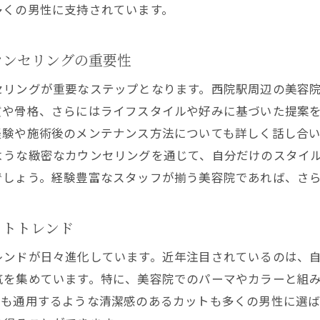
口コミで選ぶ信頼できる美容院の見極め方
多くの男性に支持されています。
院駅周辺の美容院で叶う再現性抜群のメンズスタイル
毎朝のセットが楽になるカット技術
ウンセリングの重要性
自宅でのスタイリングが簡単な髪型
セリングが重要なステップとなります。西院駅周辺の美容
再現性の高いスタイルの持続性
質や骨格、さらにはライフスタイルや好みに基づいた提案
スタイル維持のためのアフターケア方法
経験や施術後のメンテナンス方法についても詳しく話し合
ような緻密なカウンセリングを通じて、自分だけのスタイ
今注目のメンズスタイルとその作り方
でしょう。経験豊富なスタッフが揃う美容院であれば、さ
美容院で受けるアドバイスを活かすコツ
質と骨格を生かす西院駅近くの美容院でのメンズカット
ットトレンド
髪質を最大限に活かすカット術
骨格に合わせたカスタマイズカット
レンドが日々進化しています。近年注目されているのは、
気を集めています。特に、美容院でのパーマやカラーと組
プロフェッショナルによる髪質診断
でも通用するような清潔感のあるカットも多くの男性に選
顔立ちを引き立てるデザイン提案