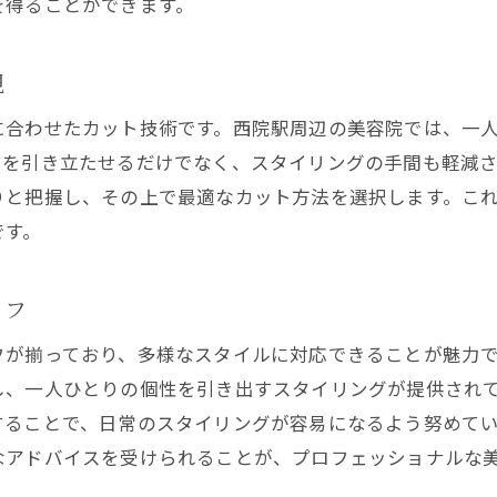
を得ることができます。
自然な流れを生むカットテクニック
スタイルの長持ちを目指す施術法
現
想のスタイルを追求西院エリアの美容院でのメンズカット
に合わせたカット技術です。西院駅周辺の美容院では、一
理想のスタイルを叶えるためのヒアリング
ちを引き立たせるだけでなく、スタイリングの手間も軽減
トレンドを取り入れた個性派スタイル
りと把握し、その上で最適なカット方法を選択します。こ
カットとカラーで表現する新しい自分
です。
オーダーメイドのスタイリング提案
細部にまでこだわるプロフェッショナルの技
ッフ
西院エリアで話題のメンズカット
フが揃っており、多様なスタイルに対応できることが魅力
院駅徒歩圏内の美容院で見つけるメンズスタイルの新しい
し、一人ひとりの個性を引き出すスタイリングが提供され
新しいスタイルに挑戦するメリット
することで、日常のスタイリングが容易になるよう努めて
西院駅周辺の美容院で受けられる最新技術
なアドバイスを受けられることが、プロフェッショナルな
メンズスタイルのトレンド予測