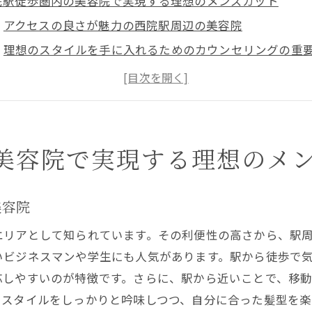
院駅徒歩圏内の美容院で実現する理想のメンズカット
アクセスの良さが魅力の西院駅周辺の美容院
理想のスタイルを手に入れるためのカウンセリングの重
西院駅近くの美容院での最新メンズカットトレンド
骨格に合わせたカット技術で理想を実現
多様なスタイルに対応する熟練のスタッフ
西院駅で見つける自分だけのスタイル
美容院で実現する理想のメ
ンズカットの選び方西院駅近郊の美容院で見つける自分ら
自分に合ったスタイルを見つけるためのポイント
美容院
髪質に合った美容院の選び方のコツ
エリアとして知られています。その利便性の高さから、駅
ライフスタイルに合わせたカットの提案
いビジネスマンや学生にも人気があります。駅から徒歩で
西院駅周辺の美容院の特長を比較
応しやすいのが特徴です。さらに、駅から近いことで、移
スタイリストと相談して決める安心感
、スタイルをしっかりと吟味しつつ、自分に合った髪型を