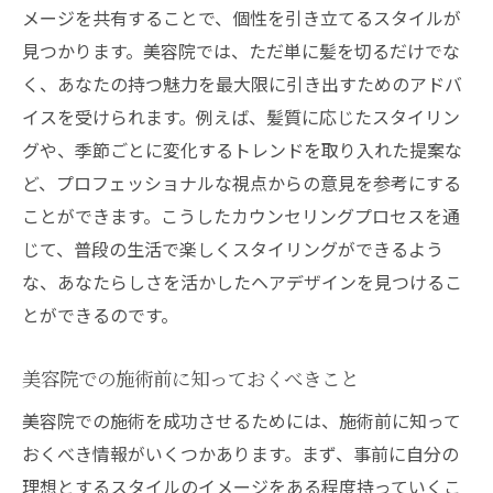
美容院でのスタイリングテクニック
メージを共有することで、個性を引き立てるスタイルが
日常に映える個性派スタイルの提案
見つかります。美容院では、ただ単に髪を切るだけでな
美容院でのスタイルチェンジのタイミング
く、あなたの持つ魅力を最大限に引き出すためのアドバ
美容院でのカウンセリングで理想のスタイルを
イスを受けられます。例えば、髪質に応じたスタイリン
グや、季節ごとに変化するトレンドを取り入れた提案な
カウンセリングを通じたスタイル選びのス
ど、プロフェッショナルな視点からの意見を参考にする
テップ
ことができます。こうしたカウンセリングプロセスを通
美容院でのカウンセリングを成功させるポ
じて、普段の生活で楽しくスタイリングができるよう
イント
な、あなたらしさを活かしたヘアデザインを見つけるこ
理想のヘアスタイルを実現するためのコミ
とができるのです。
ュニケーション
美容院でのカウンセリング事前準備
美容院での施術前に知っておくべきこと
カウンセリングで明確にするべきスタイル
美容院での施術を成功させるためには、施術前に知って
のイメージ
おくべき情報がいくつかあります。まず、事前に自分の
美容院でのカウンセリング体験の活用法
理想とするスタイルのイメージをある程度持っていくこ