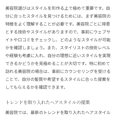
ジのメリット
美容院選びはスタイルを形作る上で極めて重要です。自
美容院のプロが教えるスタイルの見つけ方
分に合ったスタイルを見つけるためには、まず美容院の
スタイリストが教えるスタイル選びのポイ
特徴をよく理解することが必要です。美容院ごとに得意
ント
とする技術やスタイルがありますので、事前にウェブサ
髪質や顔の形に合わせたスタイル提案
イトや口コミをチェックし、どのようなスタイルが可能
美容院でのカウンセリングの活用法
かを確認しましょう。また、スタイリストの技術レベル
や経験も考慮に入れ、自分の理想に近いスタイルを実現
プロがお勧めするトレンドスタイル
できるかどうかを見極めることが大切です。特に初めて
日常に溶け込むナチュラルスタイルの選び
訪れる美容院の場合は、事前にカウンセリングを受ける
方
ことで、自分の髪質や希望するスタイルに合った提案を
美容院でのスタイル相談のコツ
してもらえるかを確認できます。
美容院を最大限に活用してスタイルを格上げ
美容院で得られるスタイルアップの秘訣
トレンドを取り入れたヘアスタイルの提案
スタイリングのアフターケアを美容院で学
美容院では、最新のトレンドを取り入れたヘアスタイル
ぶ