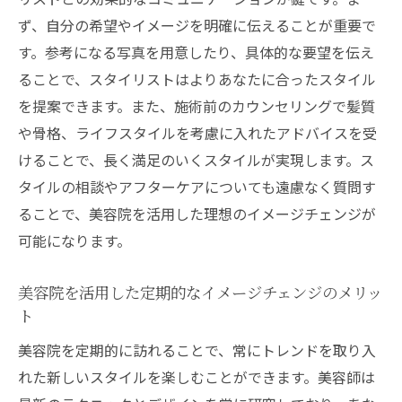
美容院でのスタイリストとの信頼関係の築
ず、自分の希望やイメージを明確に伝えることが重要で
き方
す。参考になる写真を用意したり、具体的な要望を伝え
ることで、スタイリストはよりあなたに合ったスタイル
スタイリストとのコラボで生まれるオリジ
を提案できます。また、施術前のカウンセリングで髪質
ナルスタイル
や骨格、ライフスタイルを考慮に入れたアドバイスを受
美容院でのスタイリストの役割とその重要
けることで、長く満足のいくスタイルが実現します。ス
性
タイルの相談やアフターケアについても遠慮なく質問す
スタイルチェンジを成功させるスタイリス
ることで、美容院を活用した理想のイメージチェンジが
トとの連携
可能になります。
美容院で日常を彩るヘアスタイルを実現
日常使いに適したヘアスタイルの選び方
美容院を活用した定期的なイメージチェンジのメリッ
美容院でのスタイリングアドバイスを活用
ト
毎日のスタイルを彩るためのヘアケア法
美容院を定期的に訪れることで、常にトレンドを取り入
美容院でのトレンドスタイルを日常に活か
れた新しいスタイルを楽しむことができます。美容師は