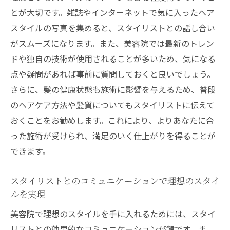
美容院でトレンドを取り入れるスタイル提案
とが大切です。雑誌やインターネットで気に入ったヘア
最新トレンドヘアの美容院での実現法
スタイルの写真を集めると、スタイリストとの話し合い
美容院で取り入れるべきトレンドスタイル
がスムーズになります。また、美容院では最新のトレン
ドや独自の技術が使用されることが多いため、気になる
トレンドを自分らしく取り入れるスタイル
点や疑問があれば事前に質問しておくと良いでしょう。
アドバイス
さらに、髪の健康状態も施術に影響を与えるため、普段
美容院でのトレンドスタイルの選び方
のヘアケア方法や髪質についてもスタイリストに伝えて
スタイリストが教えるトレンドスタイルの
おくことをお勧めします。これにより、よりあなたに合
魅力
った施術が受けられ、満足のいく仕上がりを得ることが
美容院活用でトレンドを先取りする方法
できます。
美容院のスタイリストと共に作る自分らしさ
スタイリストと共に理想のスタイルを追求
スタイリストとのコミュニケーションで理想のスタイ
する
ルを実現
自分らしさを引き出すスタイリスト選びの
美容院で理想のスタイルを手に入れるためには、スタイ
コツ
リストとの効果的なコミュニケーションが鍵です。ま