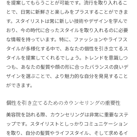
を提案してもらうことが可能です。流行を取り入れるこ
美容院での新技術を取り入れたスタイル提
とで、日常に新鮮さと楽しみをプラスすることができま
案
す。スタイリストは常に新しい技術やデザインを学んで
プロの知識を活用した自宅ケアの方法
おり、今の時代に合ったスタイルを取り入れるのに必要
美容院を活用したトレンド感のあるスタイ
な情報を持っています。特に、ファッションやライフス
ルの実現
タイルが多様化する中で、あなたの個性を引き立てるス
タイルを提案してくれるでしょう。トレンドを意識しつ
自分らしいスタイルを継続するための美容
つも、あなたの髪質や顔の形に合ったバランスの良いデ
院活用法
ザインを選ぶことで、より魅力的な自分を発見すること
美容院で個性を引き出すスタイリングの秘訣
ができます。
美容院でのスタイルカウンセリングの活用
法
個性を引き立てるためのカウンセリングの重要性
個性を引き出すためのスタイルアドバイス
美容院を訪れる際、カウンセリングは非常に重要なステ
トレンドと個性を融合したスタイルの作り
ップです。スタイリストとしっかりコミュニケーション
方
を取り、自分の髪質やライフスタイル、そして求めるイ