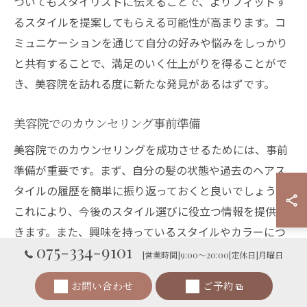
ついてもスタイリストに伝えることで、よりフィットす
るスタイルを提案してもらえる可能性が高まります。コ
ミュニケーションを通じて自分の好みや悩みをしっかり
と共有することで、満足のいく仕上がりを得ることがで
き、美容院を訪れる度に新たな発見があるはずです。
美容院でのカウンセリング事前準備
美容院でのカウンセリングを成功させるためには、事前
準備が重要です。まず、自分の髪の状態や過去のヘアス
タイルの履歴を簡単に振り返っておくと良いでしょう。
これにより、今後のスタイル選びに役立つ情報を提供で
きます。また、興味を持っているスタイルやカラーにつ
075-334-9101
いてインターネットで調べておくこともおすすめです。
[営業時間]9:00～20:00[定休日]月曜日
これらの準備を通じて、美容院でのカウンセリングがス
お問い合わせ
ご予約
ムーズに進むことにより、理想のヘアスタイルを実現す