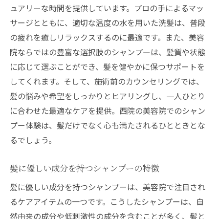
び
ュアリーな時間を提供しています。プロの手によるマッ
サージとともに、適切な温度の水を用いた洗髪は、普段
ダメージヘアに適したシャンプーの特徴
の疲れを癒しリラックスするのに最適です。また、美容
西院の美容院でのシャンプー選びのポイン
院ならではの豊富な選択肢のシャンプーは、髪質や状態
ト
に応じて選ぶことができ、髪を健やかに保つサポートを
髪のダメージを最小限に抑える成分
してくれます。そして、施術前のカウンセリングでは、
美容院のシャンプーが髪を守る理由
髪の悩みや希望をしっかりとヒアリングし、一人ひとり
ダメージケアに特化したシャンプーの選び
に合わせた最適なケアを提供。西院の美容院でのシャン
方
プー体験は、髪だけでなく心も満たされるひとときとな
西院で見つける髪に優しいシャンプー
るでしょう。
美容院でのプロのケアを自宅で再現する方法
髪に優しい成分を持つシャンプーの特徴
自宅でできるプロ級のシャンプー法
美容院で学ぶホームケアのポイント
髪に優しい成分を持つシャンプーは、美容院で注目され
るケアアイテムの一つです。こうしたシャンプーは、自
プロのケアを自宅で活かすためのコツ
然由来の成分や低刺激性の成分を含むことが多く、髪と