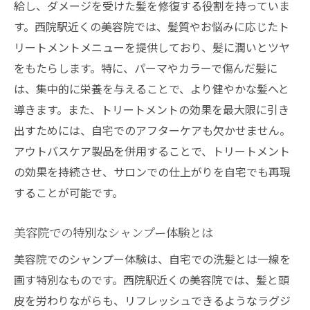
給し、ダメージを受けた髪を修復する役割を持っていま
髪の内部から改善するトリートメント技術
す。西院駅近くの美容院では、髪質やお悩みに応じたト
西院の美容院で提供されるトリートメント
リートメントメニューを提供しており、髪に潤いとツヤ
の種類
をもたらします。特に、パーマやカラーで傷んだ髪に
は、集中的に栄養を与えることで、より健やかな髪へと
髪の健康を支えるトリートメントの選び方
導きます。また、トリートメントの効果を最大限に引き
西院の美容院で学ぶアウトバスケアの重要性
出すためには、自宅でのアフターケアも欠かせません。
アウトバスケアで髪を守る方法
アウトバスケア製品を併用することで、トリートメント
西院の美容院が提案するアウトバスケアア
の効果を持続させ、サロンでの仕上がりを自宅でも再現
イテム
することが可能です。
髪のダメージを防ぐアウトバスケアの秘訣
アウトバスケアがもたらす髪の変化
美容院での特別なシャンプー体験とは
美容院で学ぶアウトバスケアの基本
美容院でのシャンプー体験は、自宅での洗髪とは一線を
自宅でできるアウトバスケアの実践法
画す特別なものです。西院駅近くの美容院では、髪と頭
髪のダメージを軽減する美容院のシャンプー選
皮を労わりながらも、リフレッシュできるようなラグジ