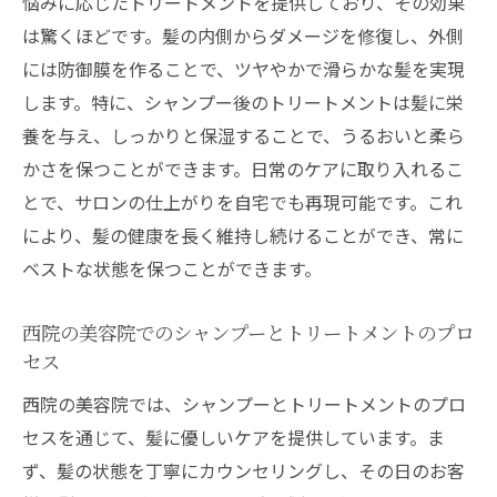
悩みに応じたトリートメントを提供しており、その効果
の選び方
は驚くほどです。髪の内側からダメージを修復し、外側
髪を守るための美容院選びの基準
には防御膜を作ることで、ツヤやかで滑らかな髪を実現
西院でおすすめの美容院選びのコツ
します。特に、シャンプー後のトリートメントは髪に栄
シャンプーとトリートメントが決め手の美
養を与え、しっかりと保湿することで、うるおいと柔ら
容院
かさを保つことができます。日常のケアに取り入れるこ
髪の健康を考えた美容院の選び方
とで、サロンの仕上がりを自宅でも再現可能です。これ
により、髪の健康を長く維持し続けることができ、常に
髪に優しい美容院の特徴
ベストな状態を保つことができます。
西院で見つける理想の美容院
西院の美容院でのシャンプーとトリートメントのプロ
セス
西院の美容院では、シャンプーとトリートメントのプロ
セスを通じて、髪に優しいケアを提供しています。ま
ず、髪の状態を丁寧にカウンセリングし、その日のお客