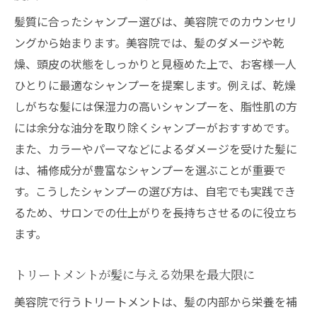
髪に優しいシャンプーを選ぶための西院の美容
髪質に合ったシャンプー選びは、美容院でのカウンセリ
院ガイド
ングから始まります。美容院では、髪のダメージや乾
成分から見る西院のおすすめシャンプー
燥、頭皮の状態をしっかりと見極めた上で、お客様一人
髪に優しいシャンプーが求められる理由
ひとりに最適なシャンプーを提案します。例えば、乾燥
美容院でのカウンセリングが重要な理由
しがちな髪には保湿力の高いシャンプーを、脂性肌の方
には余分な油分を取り除くシャンプーがおすすめです。
髪の健康を守る洗髪の方法
また、カラーやパーマなどによるダメージを受けた髪に
美容院でのシャンプー選びのアドバイス
は、補修成分が豊富なシャンプーを選ぶことが重要で
西院で入手できる髪に優しいシャンプーと
す。こうしたシャンプーの選び方は、自宅でも実践でき
は
るため、サロンでの仕上がりを長持ちさせるのに役立ち
美容院でのトリートメントが髪に与える潤いと
ます。
健康の秘密
トリートメントの成分がもたらす効果
トリートメントが髪に与える効果を最大限に
美容院で受けるトリートメントの魅力
美容院で行うトリートメントは、髪の内部から栄養を補
潤いを保つための重要なケア