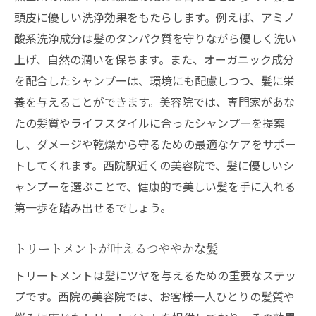
髪の美しさを保つためのホームケアアイテ
頭皮に優しい洗浄効果をもたらします。例えば、アミノ
ム
酸系洗浄成分は髪のタンパク質を守りながら優しく洗い
美容院のスタイリストが教えるホームケア
上げ、自然の潤いを保ちます。また、オーガニック成分
西院で提案されるホームケアのテクニック
を配合したシャンプーは、環境にも配慮しつつ、髪に栄
西院美容院でのトリートメントが叶える美髪へ
養を与えることができます。美容院では、専門家があな
の道
たの髪質やライフスタイルに合ったシャンプーを提案
美しい髪を手に入れるためのトリートメン
し、ダメージや乾燥から守るための最適なケアをサポー
ト選び
トしてくれます。西院駅近くの美容院で、髪に優しいシ
トリートメントが髪に与える影響
ャンプーを選ぶことで、健康的で美しい髪を手に入れる
第一歩を踏み出せるでしょう。
美容院のトリートメントで実感する変化
髪の質を底上げする美容院のケア
トリートメントが叶えるつややかな髪
西院でのトリートメントが支持される理由
トリートメントは髪にツヤを与えるための重要なステッ
美髪への道を導くトリートメントの特徴
プです。西院の美容院では、お客様一人ひとりの髪質や
シャンプーとトリートメントで髪を守る美容院