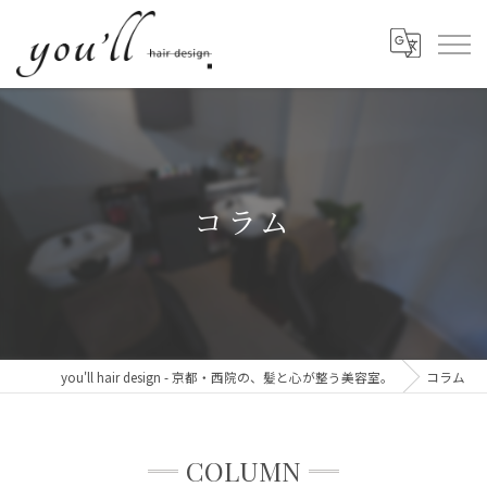
コラム
you'll hair design - 京都・西院の、髪と心が整う美容室。
コラム
COLUMN